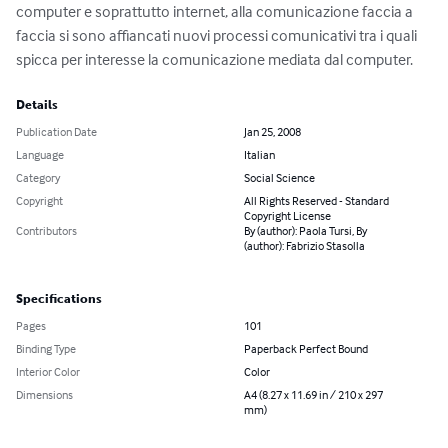
computer e soprattutto internet, alla comunicazione faccia a 
faccia si sono affiancati nuovi processi comunicativi tra i quali 
spicca per interesse la comunicazione mediata dal computer.
Details
Publication Date
Jan 25, 2008
Language
Italian
Category
Social Science
Copyright
All Rights Reserved - Standard
Copyright License
Contributors
By (author): Paola Tursi, By
(author): Fabrizio Stasolla
Specifications
Pages
101
Binding Type
Paperback Perfect Bound
Interior Color
Color
Dimensions
A4 (8.27 x 11.69 in / 210 x 297
mm)