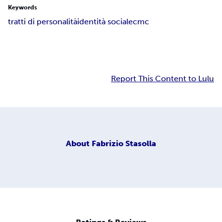
Keywords
tratti di personalità
identità sociale
cmc
Report This Content to Lulu
About
Fabrizio Stasolla