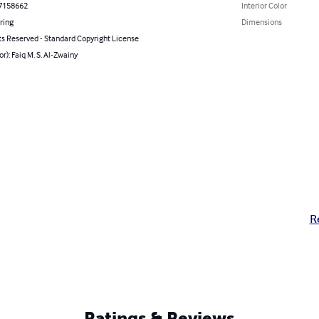
7158662
Interior Color
ring
Dimensions
ts Reserved - Standard Copyright License
or): Faiq M. S. Al-Zwainy
R
Ratings & Reviews