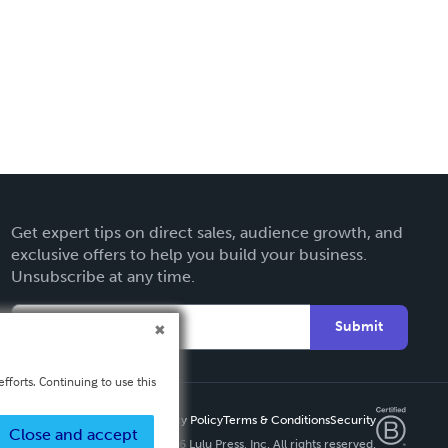
Get expert tips on direct sales, audience growth, and
exclusive offers to help you build your business.
Unsubscribe at any time.
Submit
fforts. Continuing to use this
Privacy Policy
Terms & Conditions
Security
Close and accept
Copyright ©
2026 Lulu Press, Inc. All rights reserved.