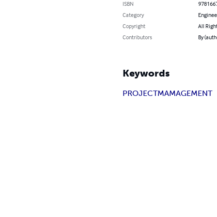
ISBN
978166
Category
Enginee
Copyright
All Righ
Contributors
By (auth
Keywords
PROJECT
MAMAGEMENT