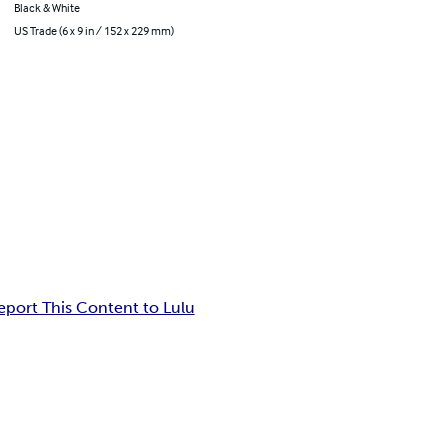
Black & White
US Trade (6 x 9 in / 152 x 229 mm)
eport This Content to Lulu