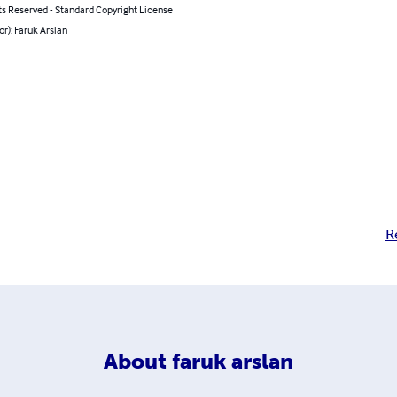
ts Reserved - Standard Copyright License
or): Faruk Arslan
R
About
faruk arslan