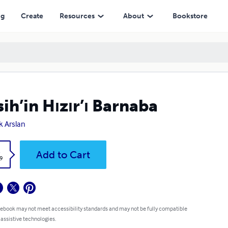
ng
Create
Resources
About
Bookstore
ih’in Hızır’ı Barnaba
k Arslan
k
Add to Cart
9
 ebook may not meet accessibility standards and may not be fully compatible
 assistive technologies.