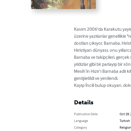
Kasım 2006'da Karakutu yayınla
üzerine yazılanlar genellikle "
dostları çıkıyor. Barnaba, Hıris
Hıristiyan dünyası, onu yıllar
Barnaba ve takipçileri, gerçek 
yıldızlar gibi bir parlayıp bir 
Mesih’in Hızır’ı Barnaba adlı k
genişletildi ve yenilendi. 

Kayıp İncili bulup okuyan, do
Details
Publication Date
Oct 28,
Language
Turkish
Category
Religion