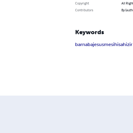
Copyright
All Righ
Contributors
By (auth
Keywords
barnaba
jesus
mesih
isa
hizir