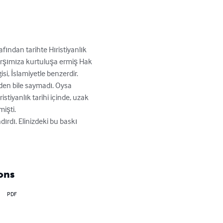
ından tarihte Hıristiyanlık 
 karşımıza kurtuluşa ermiş Hak 
i, İslamiyetle benzerdir.

den bile saymadı. Oysa 
stiyanlık tarihi içinde, uzak 
şti. 

ırdı. Elinizdeki bu baskı 
ons
PDF