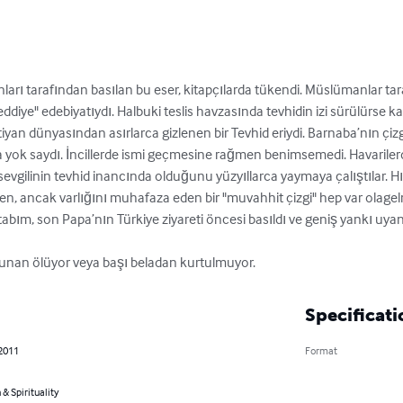
rı tarafından basılan bu eser, kitapçılarda tükendi. Müslümanlar taraf
reddiye" edebiyatıydı. Halbuki teslis havzasında tevhidin izi sürülürse
tiyan dünyasından asırlarca gizlenen bir Tevhid eriydi. Barnaba’nın çizgis
ca yok saydı. İncillerde ismi geçmesine rağmen benimsemedi. Havariler
sevgilinin tevhid inancında olduğunu yüzyıllarca yaymaya çalıştılar. Hıri
sönen, ancak varlığını muhafaza eden bir "muvahhit çizgi" hep var olagelmi
itabım, son Papa’nın Türkiye ziyareti öncesi basıldı ve geniş yankı uyand
kunan ölüyor veya başı beladan kurtulmuyor.
Specificati
 2011
Format
 & Spirituality