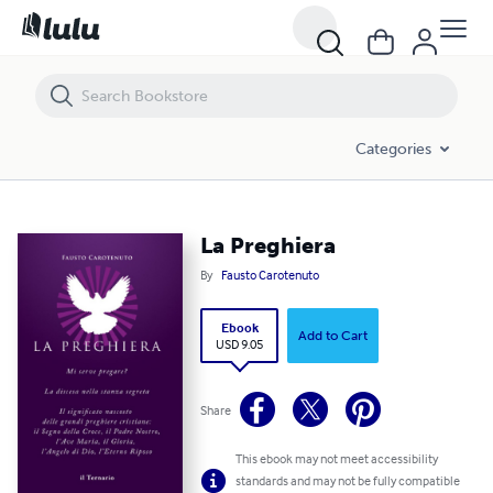
La Preghiera
Categories
La Preghiera
By
Fausto Carotenuto
Ebook
Add to Cart
USD 9.05
Share
This ebook may not meet accessibility
standards and may not be fully compatible