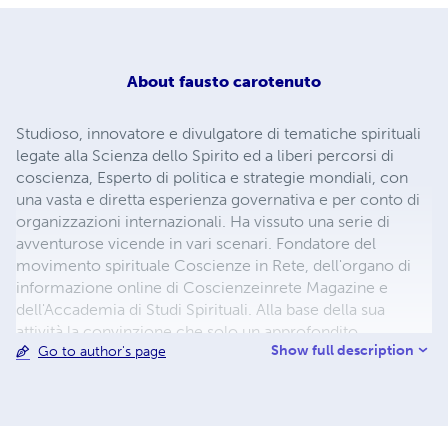
About
fausto carotenuto
Studioso, innovatore e divulgatore di tematiche spirituali
legate alla Scienza dello Spirito ed a liberi percorsi di
coscienza, Esperto di politica e strategie mondiali, con
una vasta e diretta esperienza governativa e per conto di
organizzazioni internazionali. Ha vissuto una serie di
avventurose vicende in vari scenari. Fondatore del
movimento spirituale Coscienze in Rete, dell'organo di
informazione online di Coscienzeinrete Magazine e
dell'Accademia di Studi Spirituali. Alla base della sua
attività la convinzione che solo un approfondito
Show full description
Go to author's page
approccio alle conoscenze ed alle realtà spirituali,
accompagnato da un serio studio e dall'esperienza delle
tematiche politiche, economiche e sociali, possano
fornire un quadro realistico della situazione mondiale.