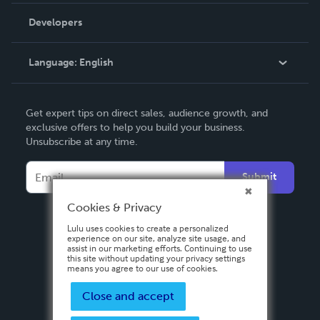
Order Lookup
Developers
Podcast
Knowledge Base
Language:
English
Contact Support
English
Get expert tips on direct sales, audience growth, and
Deutsch
exclusive offers to help you build your business.
Unsubscribe at any time.
Français
Italiano
Submit
Español
Cookies & Privacy
Lulu uses cookies to create a personalized
experience on our site, analyze site usage, and
assist in our marketing efforts. Continuing to use
this site without updating your privacy settings
means you agree to our use of cookies.
Close and accept