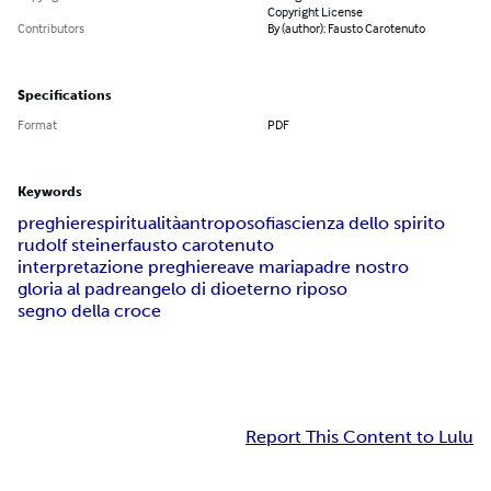
Copyright License
Contributors
By (author): Fausto Carotenuto
Specifications
Format
PDF
Keywords
preghiere
spiritualità
antroposofia
scienza dello spirito
rudolf steiner
fausto carotenuto
interpretazione preghiere
ave maria
padre nostro
gloria al padre
angelo di dio
eterno riposo
segno della croce
Report This Content to Lulu