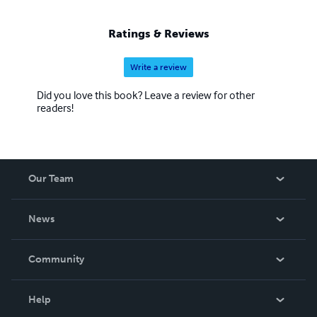
Ratings & Reviews
Write a review
Did you love this book? Leave a review for other
readers!
Our Team
About Us
News
Careers
In The News
Community
Events
Blog
Help
Videos