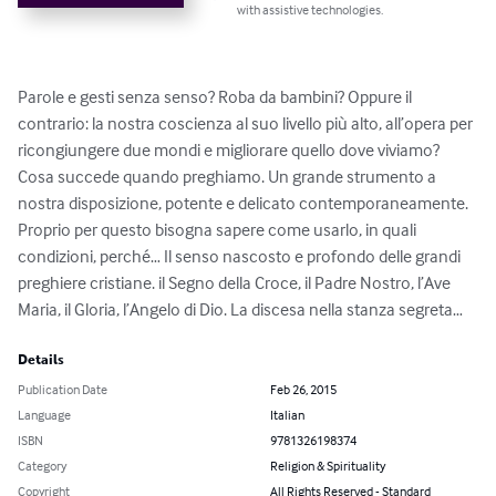
with assistive technologies.
Parole e gesti senza senso? Roba da bambini? Oppure il 
contrario: la nostra coscienza al suo livello più alto, all’opera per 
ricongiungere due mondi e migliorare quello dove viviamo? 
Cosa succede quando preghiamo. Un grande strumento a 
nostra disposizione, potente e delicato contemporaneamente. 
Proprio per questo bisogna sapere come usarlo, in quali 
condizioni, perché… Il senso nascosto e profondo delle grandi 
preghiere cristiane. il Segno della Croce, il Padre Nostro, l’Ave 
Maria, il Gloria, l’Angelo di Dio. La discesa nella stanza segreta…
Details
Publication Date
Feb 26, 2015
Language
Italian
ISBN
9781326198374
Category
Religion & Spirituality
Copyright
All Rights Reserved - Standard