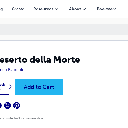
ng
Create
Resources
About
Bookstore
Deserto della Morte
rico Bianchini
ack
Add to Cart
9
lly printed in 3 - 5 business days