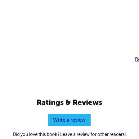
R
Ratings & Reviews
Write a review
Did you love this book? Leave a review for other readers!