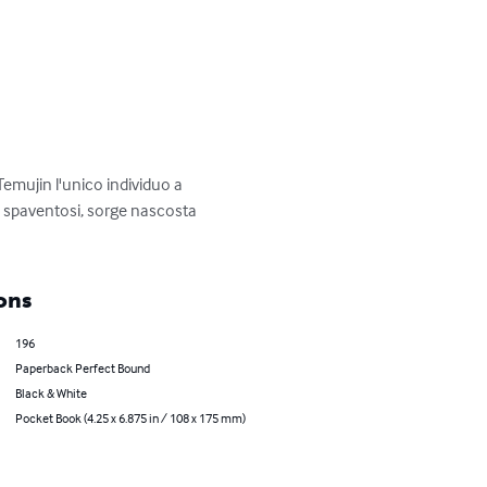
Temujin l'unico individuo a 
i spaventosi, sorge nascosta 
ons
196
Paperback Perfect Bound
Black & White
Pocket Book (4.25 x 6.875 in / 108 x 175 mm)