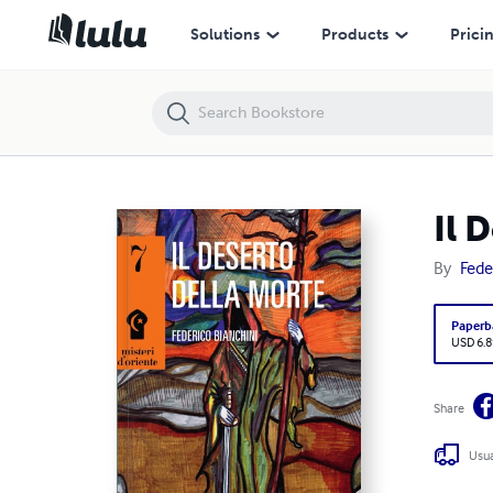
Solutions
Products
Prici
Il 
By
Fede
Paperb
USD 6.8
Share
Usua