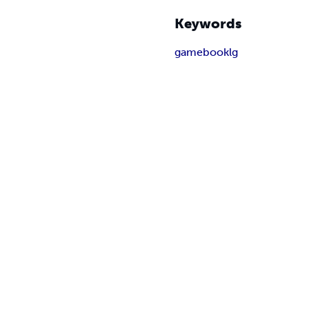
Keywords
gamebook
lg