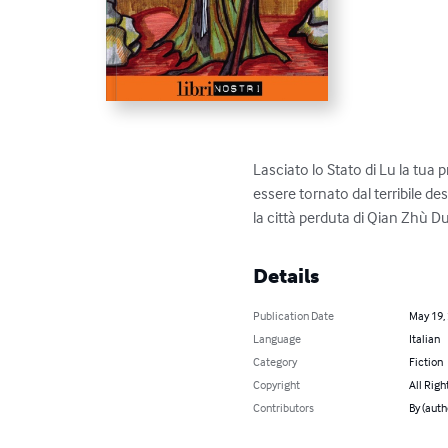
Lasciato lo Stato di Lu la tua 
essere tornato dal terribile d
la città perduta di Qian Zhù D
Details
Publication Date
May 19,
Language
Italian
Category
Fiction
Copyright
All Righ
Contributors
By (auth