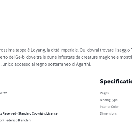
prossima tappa è Loyang, la città imperiale. Qui dovrai trovare il saggio 
eserto del Ge-bi dove tra le dune infestate da creature magiche e mostr
u, unico accesso al regno sotterraneo di Agarthi.
Specificati
 2022
Pages
Binding Type
Interior Color
ts Reserved - Standard Copyright License
Dimensions
or): Federico Bianchini