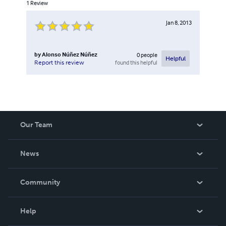
1
Review
Jan 8, 2013
by
Alonso Núñez Núñez
0
people
Helpful
found this helpful
Report this review
Our Team
About Us
News
Careers
In The News
Community
Events
Blog
Help
Videos