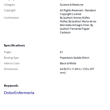
Category
Science & Medicine
Copyright
All Rights Reserved - Standard
Copyright License
Contributors
By (author): Alonso Núñez
Núñez, By (author): Maria de las
Mercedes Almagro Villar, By
(author): Fernando Figuer
Castejon
Specifications
Pages
61
Binding Type
Paperback Saddle Stitch
Interior Color
Black & White
Dimensions
A4 (8.27 x 11.69 in / 210 x 297
mm)
Keywords
Dolor
Enfermeria