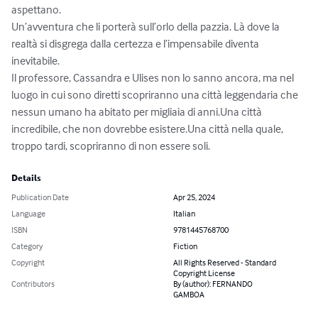
aspettano.

Un’avventura che li porterà sull’orlo della pazzia. Là dove la 
realtà si disgrega dalla certezza e l’impensabile diventa 
inevitabile.

Il professore, Cassandra e Ulises non lo sanno ancora, ma nel 
luogo in cui sono diretti scopriranno una città leggendaria che 
nessun umano ha abitato per migliaia di anni.Una città 
incredibile, che non dovrebbe esistere.Una città nella quale, 
troppo tardi, scopriranno di non essere soli.
Details
Publication Date
Apr 25, 2024
Language
Italian
ISBN
9781445768700
Category
Fiction
Copyright
All Rights Reserved - Standard
Copyright License
Contributors
By (author): FERNANDO
GAMBOA