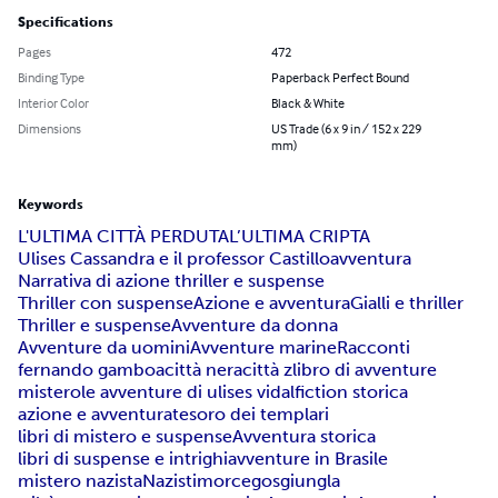
Specifications
Pages
472
Binding Type
Paperback Perfect Bound
Interior Color
Black & White
Dimensions
US Trade (6 x 9 in / 152 x 229
mm)
Keywords
L'ULTIMA CITTÀ PERDUTA
L’ULTIMA CRIPTA
Ulises Cassandra e il professor Castillo
avventura
Narrativa di azione thriller e suspense
Thriller con suspense
Azione e avventura
Gialli e thriller
Thriller e suspense
Avventure da donna
Avventure da uomini
Avventure marine
Racconti
fernando gamboa
città nera
città z
libro di avventure
mistero
le avventure di ulises vidal
fiction storica
azione e avventura
tesoro dei templari
libri di mistero e suspense
Avventura storica
libri di suspense e intrighi
avventure in Brasile
mistero nazista
Nazisti
morcegos
giungla