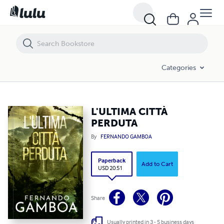
L'ULTIMA CITTÀ PERDUTA
Categories
L'ULTIMA CITTÀ
PERDUTA
By
FERNANDO GAMBOA
Paperback
Add to Cart
USD 20.51
Share
Usually printed in 3 - 5 business days