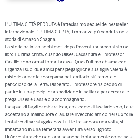
L'ULTIMA CITTÀ PERDUTA è l’attesissimo sequel del bestseller 
internazionale L’ULTIMA CRIPTA, il romanzo più venduto nella 
storia di Amazon Spagna.

La storia ha inizio pochi mesi dopo l’avventura raccontata nel 
libro L’ultima cripta, quando Ulises, Cassandra e il professor 
Castillo sono ormai tornati a casa. Quest’ultimo chiama con 
urgenza i suoi due amici per spiegargli che sua figlia Valeria è 
misteriosamente scomparsa nel territorio più remoto e 
pericoloso della Terra. Disperato, il professore ha deciso di 
partire in una precipitosa spedizione in solitaria per cercarla, e 
prega Ulises e Cassie di accompagnarlo.

Incapaci di fargli cambiare idea, così come di lasciarlo solo, i due 
accettano a malincuore di aiutare il vecchio amico nel suo folle 
tentativo di salvataggio, così tutti e tre, ancora una volta, si 
imbarcano in una temeraria avventura verso l’ignoto.

Un’avventura che non sarà neanche lontanamente come se la 