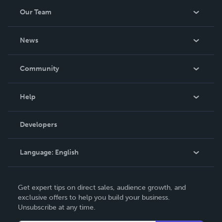
Our Team
About Us
News
Careers
In The News
Community
Events
Blog
Help
Videos
Order Lookup
Developers
Podcast
Knowledge Base
Language:
English
Contact Support
English
Get expert tips on direct sales, audience growth, and
Deutsch
exclusive offers to help you build your business.
Unsubscribe at any time.
Français