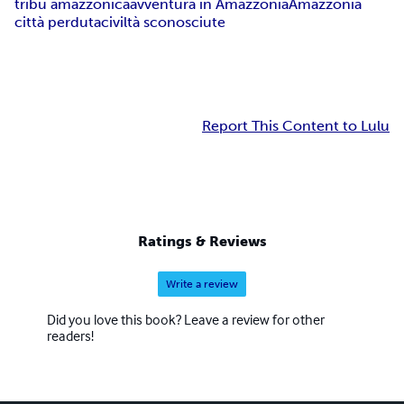
tribù amazzonica
avventura in Amazzonia
Amazzonia
città perduta
civiltà sconosciute
Report This Content to Lulu
Ratings & Reviews
Write a review
Did you love this book? Leave a review for other
readers!