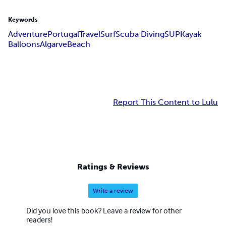
Keywords
Adventure
Portugal
Travel
Surf
Scuba Diving
SUP
Kayak
Balloons
Algarve
Beach
Report This Content to Lulu
Ratings & Reviews
Write a review
Did you love this book? Leave a review for other
readers!