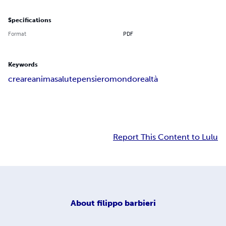
Specifications
Format
PDF
Keywords
creare
anima
salute
pensiero
mondo
realtà
Report This Content to Lulu
About
filippo barbieri