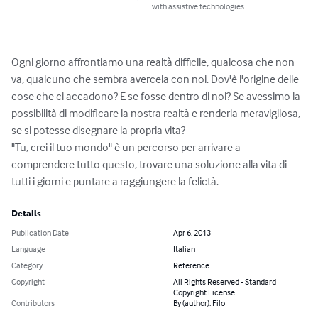
with assistive technologies.
Ogni giorno affrontiamo una realtà difficile, qualcosa che non 
va, qualcuno che sembra avercela con noi. Dov'è l'origine delle 
cose che ci accadono? E se fosse dentro di noi? Se avessimo la 
possibilità di modificare la nostra realtà e renderla meravigliosa, 
se si potesse disegnare la propria vita?

"Tu, crei il tuo mondo" è un percorso per arrivare a 
comprendere tutto questo, trovare una soluzione alla vita di 
tutti i giorni e puntare a raggiungere la felictà.
Details
Publication Date
Apr 6, 2013
Language
Italian
Category
Reference
Copyright
All Rights Reserved - Standard
Copyright License
Contributors
By (author): Filo