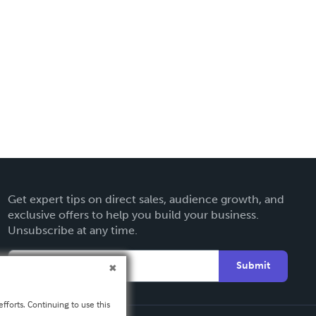
Get expert tips on direct sales, audience growth, and
exclusive offers to help you build your business.
Unsubscribe at any time.
Submit
fforts. Continuing to use this