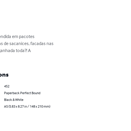
endida em pacotes 
s de sacanices, facadas nas 
ganhada toda?! A 
ons
452
Paperback Perfect Bound
Black & White
A5 (5.83 x 8.27 in / 148 x 210 mm)