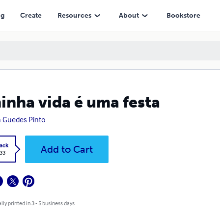
ng
Create
Resources
About
Bookstore
inha vida é uma festa
a Guedes Pinto
ack
Add to Cart
.33
lly printed in 3 - 5 business days