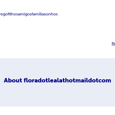
rego
filhos
amigos
família
sonhos
R
About
floradotlealathotmaildotcom