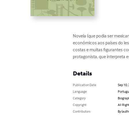
Novela (que podia ser mexica
económicos aos países do lest
costas e muitas figurantes co
protagonista, que interpreta 
Details
Publication Date
Sep 10,
Language
Portugu
Category
Biograp
Copyright
All Righ
Contributors
By (auth