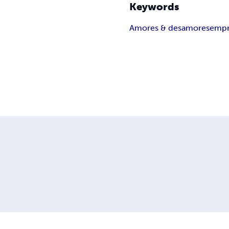
Keywords
Amores & desamores
emp