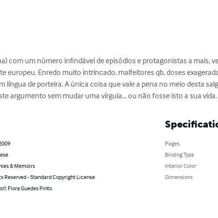
na) com um número infindável de episódios e protagonistas a mais, v
e europeu. Enredo muito intrincado, malfeitores qb, doses exagerada
m língua de porteira. A única coisa que vale a pena no meio desta sal
este argumento sem mudar uma vírgula... ou não fosse isto a sua vida.
Specificati
 2009
Pages
ese
Binding Type
hies & Memoirs
Interior Color
ts Reserved - Standard Copyright License
Dimensions
or): Flora Guedes Pinto