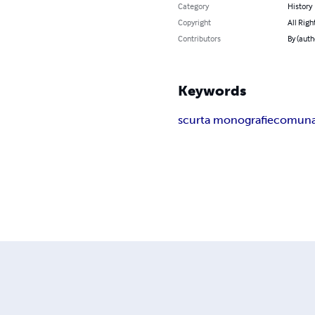
Category
History
Copyright
All Righ
Contributors
By (auth
Keywords
scurta monografie
comuna 