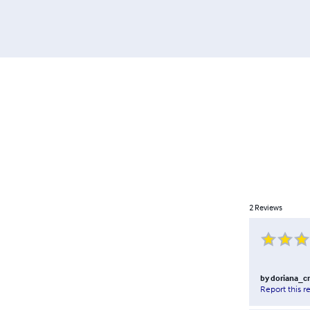
2
Reviews
by
doriana_c
Report this r