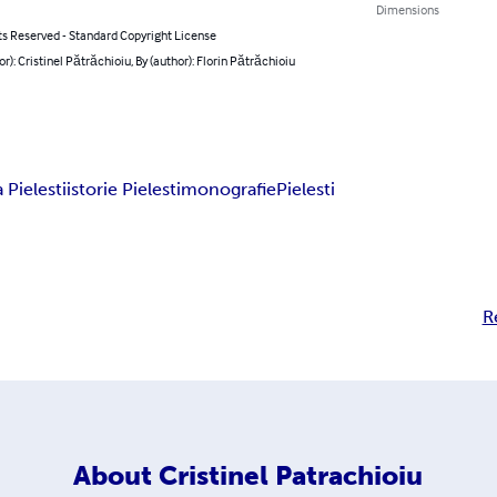
Dimensions
ts Reserved - Standard Copyright License
or): Cristinel Pătrăchioiu, By (author): Florin Pătrăchioiu
Pielesti
istorie Pielesti
monografie
Pielesti
R
About
Cristinel Patrachioiu