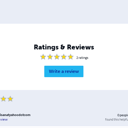
Ratings & Reviews
2
ratings
Write a review
risanatyahoodotcom
0
peopl
found this helpfu
eview