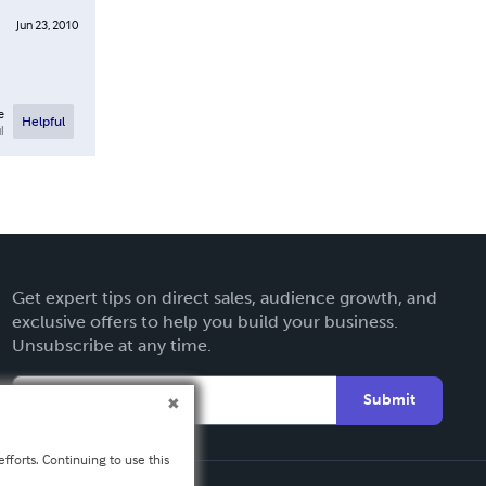
Jun 23, 2010
e
Helpful
l
Get expert tips on direct sales, audience growth, and
exclusive offers to help you build your business.
Unsubscribe at any time.
Submit
fforts. Continuing to use this