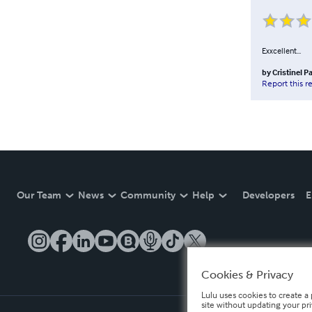
Exxcellent...
by
Cristinel P
Report this r
Our Team
News
Community
Help
Developers
E
Cookies & Privacy
Lulu uses cookies to create a 
site without updating your pr