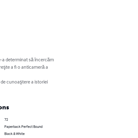
 ne-a determinat să încercăm 
reşte a fi o anticameră a 
ons
72
Paperback Perfect Bound
Black & White