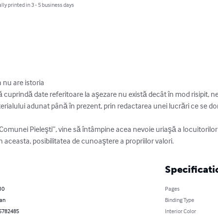
lly printed in 3 - 5 business days
 nu are istoria

să cuprindă date referitoare la aşezare nu există decât în mod risipit,
terialului adunat până în prezent, prin redactarea unei lucrări ce se do
rin aceasta, posibilitatea de cunoaştere a propriilor valori.
Specificati
10
Pages
an
Binding Type
5782485
Interior Color