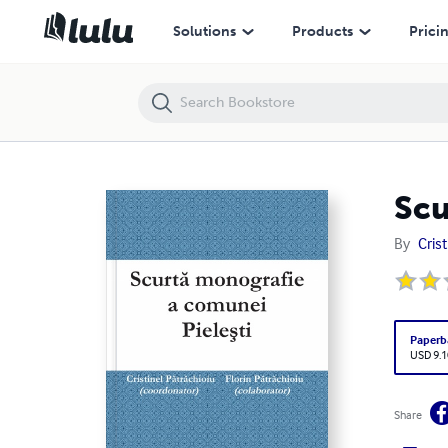
Scurtă monografie a Comunei Pieleşti
Solutions
Products
Prici
Scu
By
Cris
Paperb
USD 9.1
Share