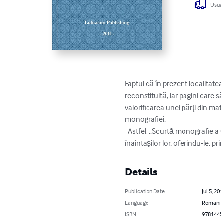
Usua
Faptul că în prezent localitatea
reconstituită, iar pagini care 
valorificarea unei părţi din ma
monografiei.

  Astfel, „Scurtă monografie a Comunei Pieleşti”, vine să întâmpine acea nevoie uriaşă a locuitorilor de cunoaştere a istoriei 
înaintaşilor lor, oferindu-le, p
Details
Publication Date
Jul 5, 20
Language
Romani
ISBN
978144