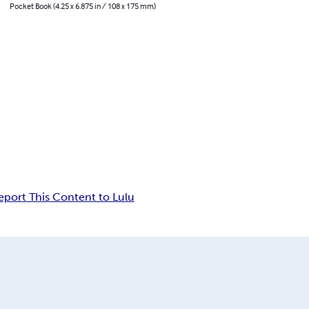
Pocket Book (4.25 x 6.875 in / 108 x 175 mm)
eport This Content to Lulu