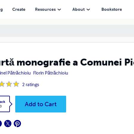
ng
Create
Resources
About
Bookstore
rtă monografie a Comunei Pi
tinel Pătrăchioiu
Florin Pătrăchioiu
2
ratings
ack
Add to Cart
0