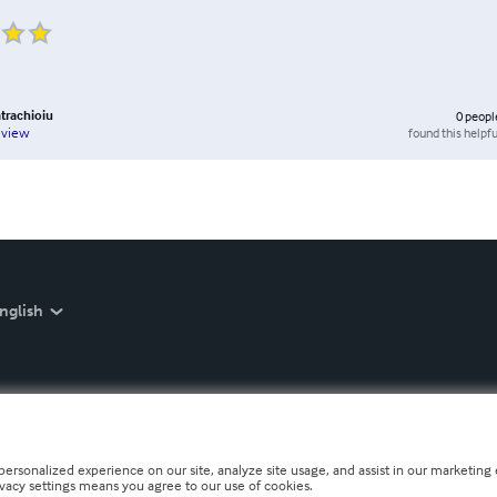
atrachioiu
0
peopl
found this helpfu
eview
nglish
personalized experience on our site, analyze site usage, and assist in our marketing e
ivacy settings means you agree to our use of cookies.