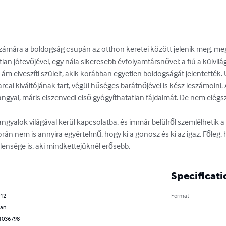
zámára a boldogság csupán az otthon keretei között jelenik meg, megi
an jótevőjével, egy nála sikeresebb évfolyamtársnővel: a fiú a külvil
m elveszíti szüleit, akik korábban egyetlen boldogságát jelentették.
arcai kiváltójának tart, végül hűséges barátnőjével is kész leszámolni.
angyal, máris elszenvedi első gyógyíthatatlan fájdalmát. De nem elégs
ngyalok világával kerül kapcsolatba, és immár belülről szemlélhetik a l
rán nem is annyira egyértelmű, hogy ki a gonosz és ki az igaz. Főleg
llensége is, aki mindkettejüknél erősebb.
Specificati
012
Format
ian
1036798