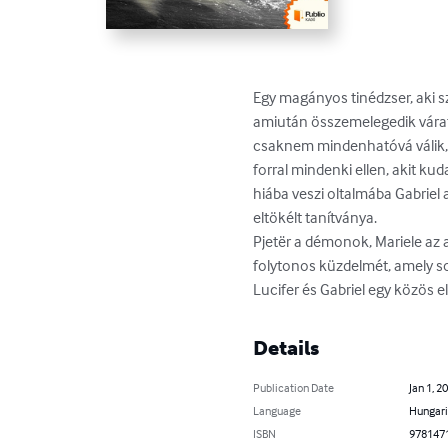
Egy magányos tinédzser, aki s
amiután összemelegedik váratl
csaknem mindenhatóvá válik, á
forral mindenki ellen, akit kud
hiába veszi oltalmába Gabriel 
eltökélt tanítványa.

Pjetër a démonok, Mariele az a
folytonos küzdelmét, amely so
Lucifer és Gabriel egy közös e
Details
Publication Date
Jan 1, 2
Language
Hungar
ISBN
978147