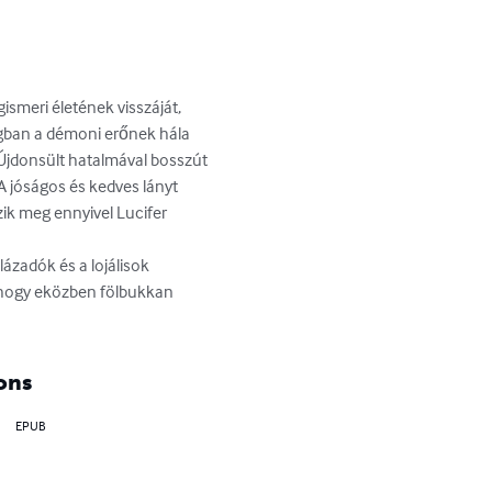
smeri életének visszáját, 
ágban a démoni erőnek hála 
 Újdonsült hatalmával bosszút 
 A jóságos és kedves lányt 
zik meg ennyivel Lucifer 
ázadók és a lojálisok 
, hogy eközben fölbukkan 
ons
EPUB