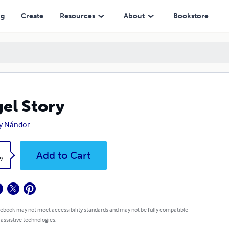
ng
Create
Resources
About
Bookstore
el Story
y Nándor
k
Add to Cart
9
 ebook may not meet accessibility standards and may not be fully compatible
 assistive technologies.