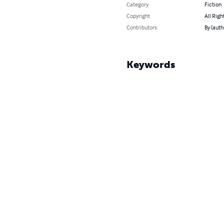
Category
Fiction
Copyright
All Righ
Contributors
By (auth
Keywords