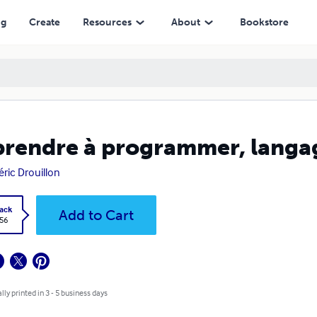
ng
Create
Resources
About
Bookstore
rendre à programmer, langa
éric Drouillon
ack
Add to Cart
.56
lly printed in 3 - 5 business days