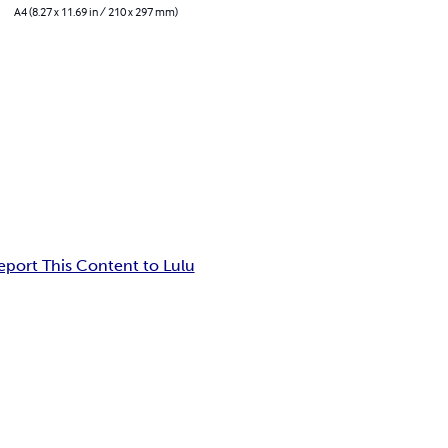
A4 (8.27 x 11.69 in / 210 x 297 mm)
eport This Content to Lulu