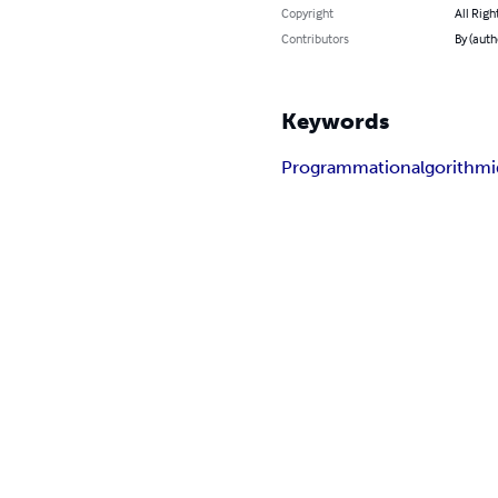
Copyright
All Righ
Contributors
By (auth
Keywords
Programmation
algorithm