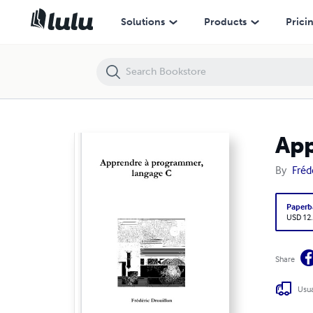
Apprendre à programmer, langage C
Solutions
Products
Prici
App
By
Fréd
Paperb
USD 12
Share
Usua