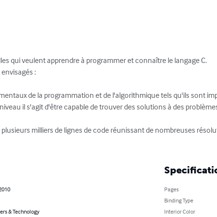
elles qui veulent apprendre à programmer et connaître le langage C.

 envisagés :

mentaux de la programmation et de l'algorithmique tels qu'ils sont imp
iveau il s'agit d'être capable de trouver des solutions à des problème
lusieurs milliers de lignes de code réunissant de nombreuses résolu
Specificati
 2010
Pages
Binding Type
rs & Technology
Interior Color