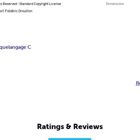
ts Reserved - Standard Copyright License
Dimensions
or): Frédéric Drouillon
ique
langage C
R
Ratings & Reviews