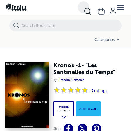
Kronos -1- "Les Sentinelles du Temps"
Categories
Kronos -1- "Les
Sentinelles du Temps"
By
Frédéric Gonzalès
3
ratings
Ebook
Add to Cart
USD 9.97
Share