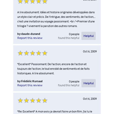
A lire absolument. Idées et histoire originales développées dans
un style clair et précis. De l'intrigue, des sentiments, de l'action,...
c'est une invitation au voyage passionnant. <br />Premier d'une
trilogie ? vivement la parution des autres romans.
by
daude-durand
0
people
Helpful
found this helpful
Report this review
Oct 6, 2009
"Excellent" Passionnant. De l'action, encore de l'action et
toujours de l'action, le tout enrobé de sentiments et de faits
historiques. A lire absolument.
by
Frédéric Kursaal
0
people
Helpful
found this helpful
Report this review
Oct 6, 2009
"Re: Excellent" A mon avis ça devrait faire un bon film. J'ai lu le