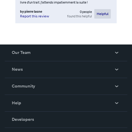
livre d'un trait. J'attends impatiemment la suite !
by
pierre lasne
0
people
Helpful
found this helpful
Report this review
Our Team
About Us
News
Careers
In The News
Community
Events
Blog
Help
Videos
Order Lookup
Developers
Podcast
Knowledge Base