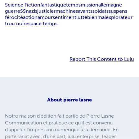
Science Fiction
fantastique
temps
mission
allemagne
guerre
SS
nazis
justicier
machine
savants
soldats
suspens
férocité
action
amour
sentiment
lutte
bien
mal
explorateur
trou noir
espace temps
Report This Content to Lulu
About
pierre lasne
Notre maison d'édition fait partie de Pierre Lasne
Communication et pratique ce qu'il est convenu
d'appeler l'impression numérique à la demande. En
partenariat avec, d'une part, lulu.enterprise, leader