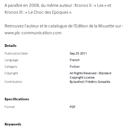
A paraître en 2008, du même auteur : Kronos II : « Lex » et 
Kronos III : « Le Choc des Epoques ».

Retrouvez l’auteur et le catalogue de l’Edition de la Mouette sur :

www.plc-communication.com
Details
Publication Date
Sep 29, 2011
Language
French
Category
Fiction
Copyright
All Rights Reserved - Standard
Copyright License
Contributors
By (author): Frédéric Gonzalès
Specifications
Format
PDF
Keywords