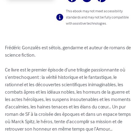
This ebook may not meet accessibility
standards and may not be fully compatible
with assistive technologies.
Frédéric Gonzalès est sétois, gendarme et auteur de romans de 
science fiction. 

Ce livre est le premier épisode d’une trilogie passionnante où 
s’entrechoquent : la vérité historique et le fantastique, le 
rationnel et les découvertes scientifiques inimaginables, les 
combats âpres et les idéaux nobles, les horreurs de la guerre et 
les actes héroïques, les suspens insoutenables et les moments 
d’accalmies, les haines tenaces et les élans du cœur… Un pur 
roman de SF à la croisée des époques et dans un espace temps 
où Marck Spitz, le héros, tente d’accomplir sa mission et de 
retrouver son honneur en même temps que l’Amour…
