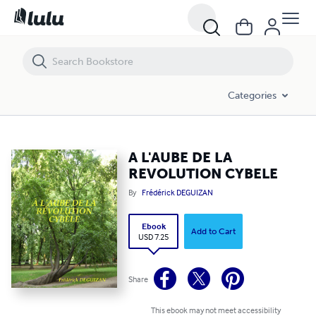
A L'AUBE DE LA REVOLUTION CYBELE
Categories
A L'AUBE DE LA
REVOLUTION CYBELE
By
Frédérick DEGUIZAN
Ebook
Add to Cart
USD 7.25
Share
This ebook may not meet accessibility