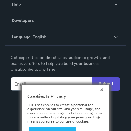
Blog
Help
Videos
Order Lookup
Developers
Podcast
Knowledge Base
Language:
English
Contact Support
English
Get expert tips on direct sales, audience growth, and
Deutsch
exclusive offers to help you build your business.
Unsubscribe at any time.
Français
Italiano
Submit
Español
Cookies & Privacy
Lulu uses cookies to create a personalized
experience on our site, analyze site usage, and
assist in our marketing efforts. Continuing to use
this site without updating your privacy settings
means you agree to our use of cookies.