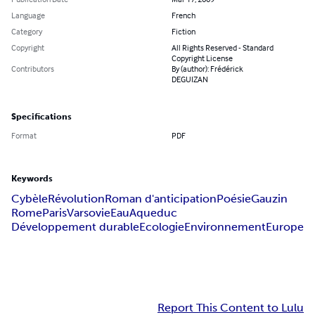
Language
French
Category
Fiction
Copyright
All Rights Reserved - Standard
Copyright License
Contributors
By (author): Frédérick
DEGUIZAN
Specifications
Format
PDF
Keywords
Cybèle
Révolution
Roman d'anticipation
Poésie
Gauzin
Rome
Paris
Varsovie
Eau
Aqueduc
Développement durable
Ecologie
Environnement
Europe
Report This Content to Lulu