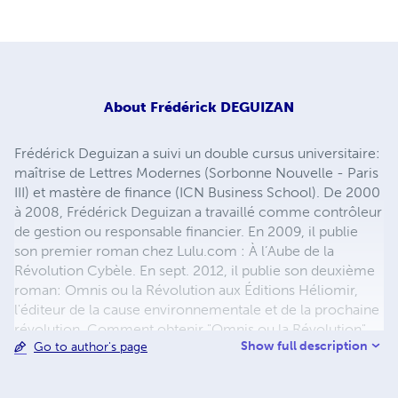
About
Frédérick DEGUIZAN
Frédérick Deguizan a suivi un double cursus universitaire:
maîtrise de Lettres Modernes (Sorbonne Nouvelle - Paris
III) et mastère de finance (ICN Business School). De 2000
à 2008, Frédérick Deguizan a travaillé comme contrôleur
de gestion ou responsable financier. En 2009, il publie
son premier roman chez Lulu.com : À l’Aube de la
Révolution Cybèle. En sept. 2012, il publie son deuxième
roman: Omnis ou la Révolution aux Éditions Héliomir,
l'éditeur de la cause environnementale et de la prochaine
révolution. Comment obtenir "Omnis ou la Révolution"
Show full description
Go to author's page
(19€), livre relié à couverture rigide avec un signet ? 1) Les
Éditions Héliomir Frédéric Gauzin
fgauzin@hotmail.com
3, allée des Javelles 91470 Limours / France Tél : 00 33 6