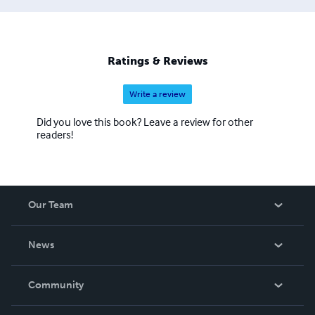
60 72 84 36 2) En librairies : * Librairie Interlignes 1 bis
rue du Couvent 91470 Limours * Agora Presse Centre
commercial Ulis 2 91940 Les Ulis * Librairie "La Voix au
Chapitre" 59 rue Charles de GAULLE 91440 Bures sur
Ratings & Reviews
Yvette
Write a review
Did you love this book? Leave a review for other
readers!
Our Team
About Us
News
Careers
In The News
Community
Events