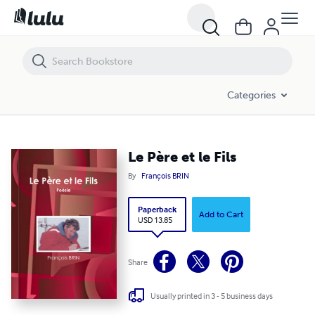
Le Père et le Fils
Categories
Le Père et le Fils
By
François BRIN
Paperback
Add to Cart
USD 13.85
Share
Usually printed in 3 - 5 business days