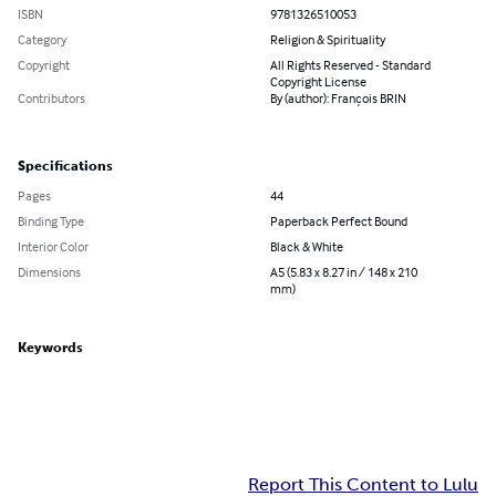
ISBN
9781326510053
Category
Religion & Spirituality
Copyright
All Rights Reserved - Standard
Copyright License
Contributors
By (author): François BRIN
Specifications
Pages
44
Binding Type
Paperback Perfect Bound
Interior Color
Black & White
Dimensions
A5 (5.83 x 8.27 in / 148 x 210
mm)
Keywords
Report This Content to Lulu