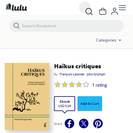
Haïkus critiques
Categories
Haïkus critiques
By
François Lalande
John Grümph
1
rating
Ebook
Add to Cart
USD 5.69
Share