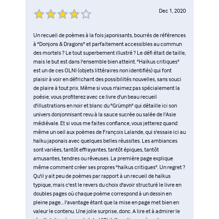
Dec 1, 2020
Un recueil de poèmes à la fois japonisants, bourrés de références
à "Donjons & Dragons" et parfaitement accessibles au commun
des mortels ? Le tout superbement illustré ? Le défi était de taille,
mais le but est dans l'ensemble bien atteint. "Haïkus critiques"
est un de ces OLNI (objets littéraires non identifiés) qui font
plaisir à voir en défrichant des possibilités nouvelles, sans souci
de plaire à tout prix. Même si vous n'aimez pas spécialement la
poésie, vous profiterez avec ce livre d'un beau recueil
d'illustrations en noir et blanc du "Grümph" qui détaille ici son
univers donjonnisant revu à la sauce sucrée ou salée de l'Asie
médiévale. Et si vous me faites confiance, vous jetterez quand
même un oeil aux poèmes de François Lalande, qui s'essaie ici au
haïku japonais avec quelques belles réussites. Les ambiances
sont variées, tantôt effrayantes, tantôt épiques, tantôt
amusantes, tendres ou rêveuses. La première page explique
même comment créer ses propres "haïkus critiques". Un regret ?
Qu'il y ait peu de poèmes par rapport à un recueil de haïkus
typique, mais c'est le revers du choix d'avoir structuré le livre en
doubles pages où chaque poème correspond à un dessin en
pleine page... l'avantage étant que la mise en page met bien en
valeur le contenu. Une jolie surprise, donc. A lire et à admirer le