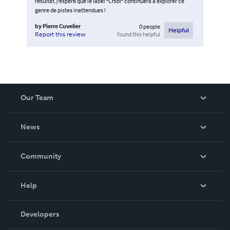
résultat, j'espère que le label "Chibi" continuera à explorer ce
genre de pistes inattendues !
by
Pierre Cuvelier
0
people
Helpful
found this helpful
Report this review
Our Team
About Us
News
Careers
In The News
Community
Events
Blog
Help
Videos
Order Lookup
Developers
Podcast
Knowledge Base