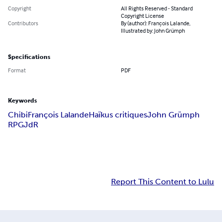
Copyright
All Rights Reserved - Standard
Copyright License
Contributors
By (author): François Lalande,
Illustrated by: John Grümph
Specifications
Format
PDF
Keywords
Chibi
François Lalande
Haïkus critiques
John Grümph
RPG
JdR
Report This Content to Lulu