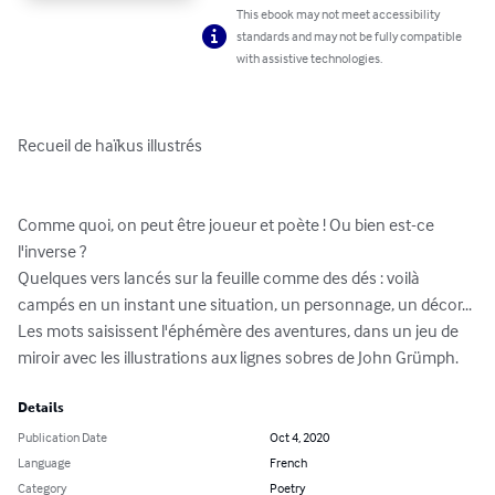
This ebook may not meet accessibility
standards and may not be fully compatible
with assistive technologies.
Recueil de haïkus illustrés

Comme quoi, on peut être joueur et poète ! Ou bien est-ce 
l'inverse ? 

Quelques vers lancés sur la feuille comme des dés : voilà 
campés en un instant une situation, un personnage, un décor...

Les mots saisissent l'éphémère des aventures, dans un jeu de 
miroir avec les illustrations aux lignes sobres de John Grümph.
Details
Publication Date
Oct 4, 2020
Language
French
Category
Poetry