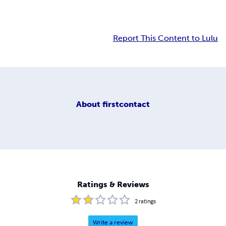
Report This Content to Lulu
About
firstcontact
Ratings & Reviews
2
ratings
Write a review