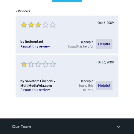
2
Reviews
Oct 6, 2009
by
firstcontact
0
people
Helpful
found this helpful
Report this review
Oct 6, 2009
by
Salvatore Livecchi -
0
people
MultiMediaVda.com
found this
Helpful
Report this review
helpful
Our Team