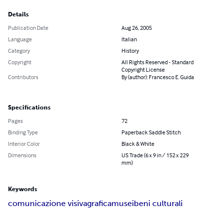
Details
Publication Date
Aug 26, 2005
Language
Italian
Category
History
Copyright
All Rights Reserved - Standard
Copyright License
Contributors
By (author): Francesco E. Guida
Specifications
Pages
72
Binding Type
Paperback Saddle Stitch
Interior Color
Black & White
Dimensions
US Trade (6 x 9 in / 152 x 229
mm)
Keywords
comunicazione visiva
grafica
musei
beni culturali