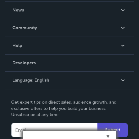
About Us
News
Careers
In The News
Community
Events
Blog
Help
Videos
Order Lookup
Developers
Podcast
Knowledge Base
Language:
English
Contact Support
English
Get expert tips on direct sales, audience growth, and
Deutsch
exclusive offers to help you build your business.
Unsubscribe at any time.
Français
Italiano
Submit
Español