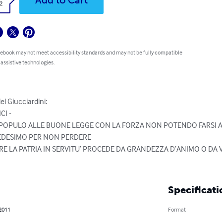
Add to Cart
2
 ebook may not meet accessibility standards and may not be fully compatible
 assistive technologies.
del Giucciardini:

I -

 POPULO ALLE BUONE LEGGE CON LA FORZA NON POTENDO FARSI AL
EDESIMO PER NON PERDERE

RE LA PATRIA IN SERVITU’ PROCEDE DA GRANDEZZA D’ANIMO O DA VIL
Specificati
 2011
Format