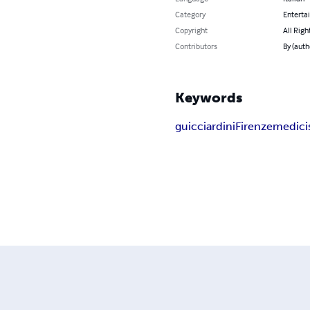
Category
Enterta
Copyright
All Righ
Contributors
By (auth
Keywords
guicciardini
Firenze
medici