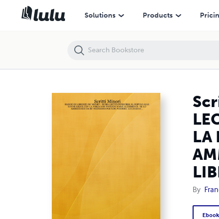
Scritti Minori - ELOGIO DI LORENZO DE’ MEDICI - SE SIA LECITO
Solutions
Products
Prici
Scr
LE
LA
AM
LIB
By
Fran
Eboo