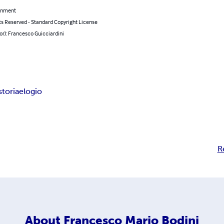
inment
ts Reserved - Standard Copyright License
or): Francesco Guicciardini
storia
elogio
R
About
Francesco Mario Bodini