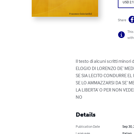
USD 2.1
Share
This
with
Il testo di alcuni scritti minori 
ELOGIO DI LORENZO DE’ MEDIC
SE SIA LECITO CONDURRE EL
SE LO AMMAZZARSI DA SE’ M
LA LIBERTA’ O PER NON VEDE
NO
Details
Publication Date
Sep 30,
Language
Italian