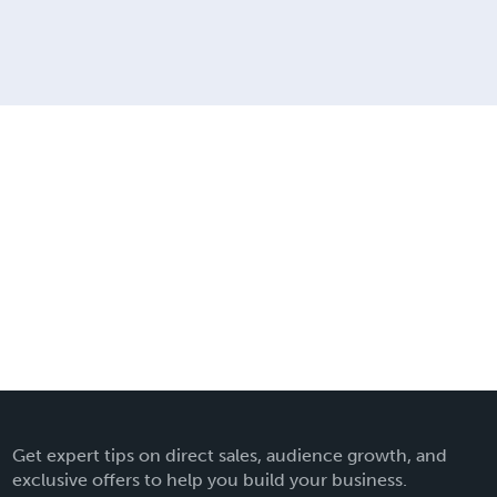
Get expert tips on direct sales, audience growth, and
exclusive offers to help you build your business.