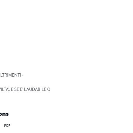
TRIMENTI -

TA’, E SE E’ LAUDABILE O 
ons
PDF