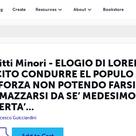
 CONDURRE EL POPULO ALLE BUONE LEGGE CON LA FORZA NON POTENDO
ng
Create
Resources
About
Bookstore
itti Minori - ELOGIO DI LORE
CITO CONDURRE EL POPULO
 FORZA NON POTENDO FARSI 
MAZZARSI DA SE’ MEDESIMO
ERTA’...
cesco Guicciardini
k