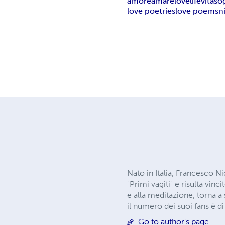
amore
amare
love
life
vita
so
love poetries
love poems
n
Nato in Italia, Francesco Ni
"Primi vagiti" e risulta vin
e alla meditazione, torna 
il numero dei suoi fans è di
Go to author's page