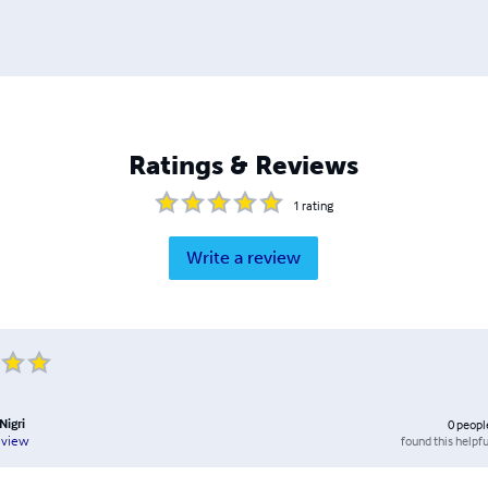
Ratings & Reviews
1
rating
Write a review
Nigri
0
peopl
found this helpfu
eview