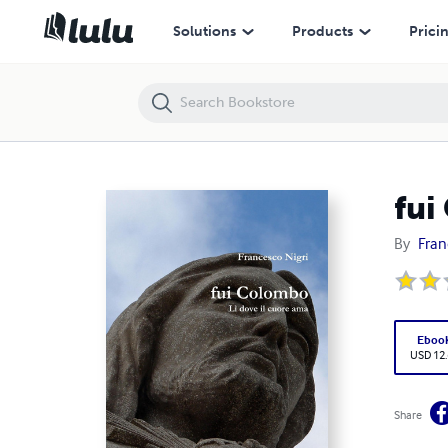
fui Colombo Lì dove il cuore ama
Solutions
Products
Prici
fui
By
Fran
Eboo
USD 12
Share