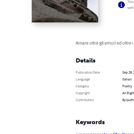
This
with
Amare oltre gli amori ed oltre i
Details
Publication Date
Sep 28,
Language
Italian
Category
Poetry
Copyright
All Righ
Contributors
By (auth
Keywords