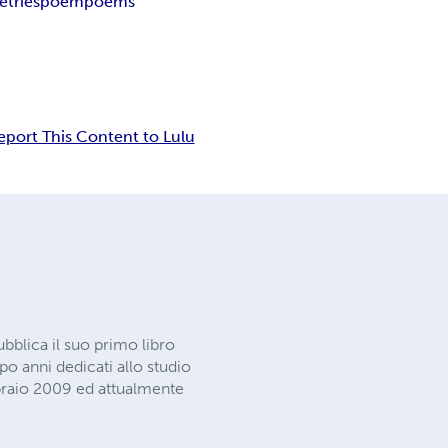
etries
poem
poems
eport This Content to Lulu
ubblica il suo primo libro
po anni dedicati allo studio
bbraio 2009 ed attualmente