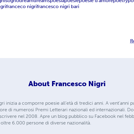
gni
sogno
dream
dreams
poesia
poesie
poesie d'amore
poetry
po
igri
franceco nigri
francesco nigri bari
R
About
Francesco Nigri
gri inizia a comporre poesie all’età di tredici anni. A vent’anni p
citore di numerosi Premi Letterari nazionali ed internazionali. Do
a scrivere nel 2008. Apre un blog pubblico su Facebook nel fe
 oltre 6.000 persone di diverse nazionalità.