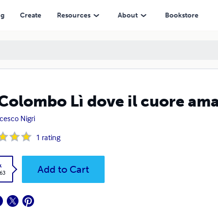
ng
Create
Resources
About
Bookstore
 Colombo Lì dove il cuore am
cesco Nigri
1
rating
k
Add to Cart
.63