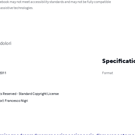
 ebook may not meet accessibility standards and may not be fully compatible
 assistive technologies.
 dolori
Specificati
 2011
Format
ts Reserved - Standard Copyright License
or): Francesco Nigri