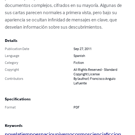
documentos complejos, cifrados en su mayoría. Algunas de 
sus cartas parecen normales a primera vista, pero bajo su 
apariencia se ocultan infinidad de mensajes en clave, que 
desvelan información sobre sus descubrimientos.
Details
Publication Date
Sep 27, 2011
Language
Spanish
Category
Fiction
Copyright
All Rights Reserved - Standard
Copyright License
Contributors
By (author): Francisco Angulo
Lafuente
Specifications
Format
PDF
Keywords
novela
tiempo
espacio
universo
cosmos
ciencia
ficcion