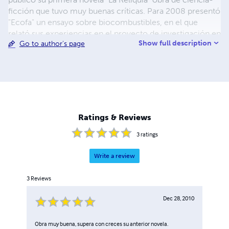
ficción que tuvo muy buenas críticas. Para 2008 presentó
"Ecofa" un ensayo sobre biocombustibles, en el que
relató sus experiencias en el proyecto de investigación en
Show full description
Go to author's page
el que trabaja. En 2009 publicó "Kira and the ice storm".
2010 fue un año difícil, pero muy productivo. Se terminó
"Eco-fuel-FA" libro de divulgación científica en inglés y
también trabajó en varios proyectos literarios: "Los
Mejores 2009-2010", "La leyenda de los Tarazashi 2009-
2010", "El Olfateador 2010", "Diario de un boina verde
2010-2011", "Destino la Habana 2010-2011".
Ratings & Reviews
3
ratings
Write a review
3
Reviews
Dec 28, 2010
Obra muy buena, supera con creces su anterior novela.