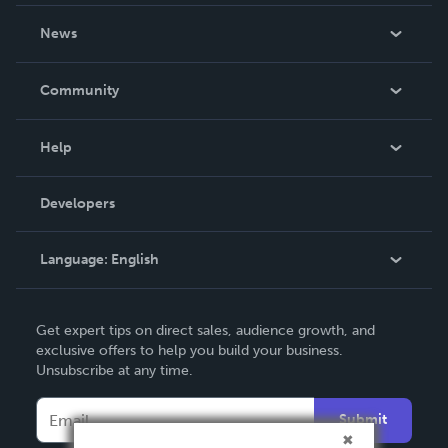
About Us
News
Careers
In The News
Community
Events
Blog
Help
Videos
Order Lookup
Developers
Podcast
Knowledge Base
Language:
English
Contact Support
English
Get expert tips on direct sales, audience growth, and
Deutsch
exclusive offers to help you build your business.
Unsubscribe at any time.
Français
Italiano
Submit
Español