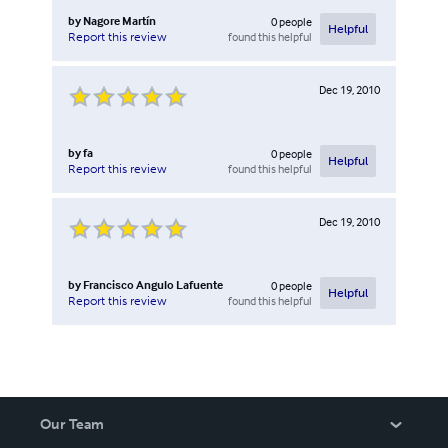
by
Nagore Martín
0
people
Helpful
found this helpful
Report this review
Dec 19, 2010
by
fa
0
people
Helpful
found this helpful
Report this review
Dec 19, 2010
by
Francisco Angulo Lafuente
0
people
Helpful
found this helpful
Report this review
Our Team