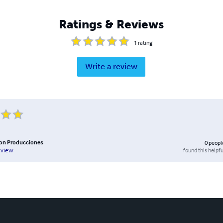
Ratings & Reviews
1
rating
Write a review
don Producciones
0
peopl
found this helpfu
eview