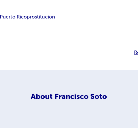
Puerto Rico
prostitucion
R
About
Francisco Soto