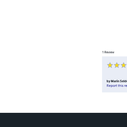
1
Review
by
Marín Sel
Report this r