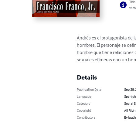
This
with
Andrés es el protagonista de 
hombres. El personaje se def
hombre que tiene relaciones c
sexuales efímeras con un hom
Details
Publication Date
Sep 28,
Language
Spanish
Category
Social 
Copyright
All Righ
Contributors
By (auth