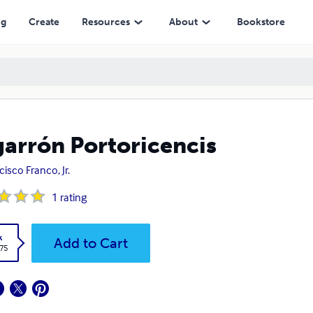
ng
Create
Resources
About
Bookstore
arrón Portoricencis
cisco Franco, Jr.
1
rating
k
Add to Cart
.75