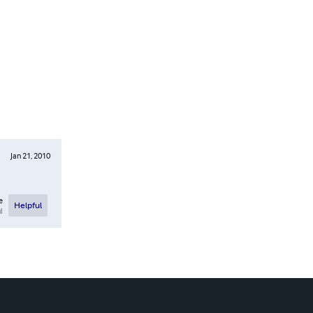
Jan 21, 2010
e
Helpful
l