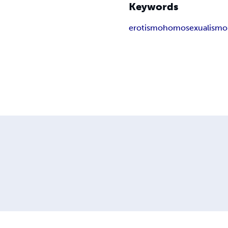
Keywords
erotismo
homosexualismo