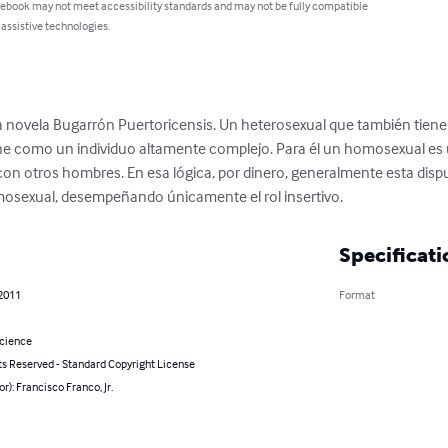
 ebook may not meet accessibility standards and may not be fully compatible
 assistive technologies.
la novela Bugarrón Puertoricensis. Un heterosexual que también tiene
ine como un individuo altamente complejo. Para él un homosexual es 
on otros hombres. En esa lógica, por dinero, generalmente esta dispu
osexual, desempeñando únicamente el rol insertivo.
Specificati
 2011
Format
Science
ts Reserved - Standard Copyright License
or): Francisco Franco, Jr.