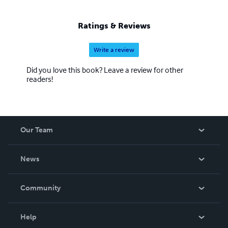
Ratings & Reviews
Write a review
Did you love this book? Leave a review for other
readers!
Our Team
About Us
News
Careers
In The News
Community
Events
Blog
Help