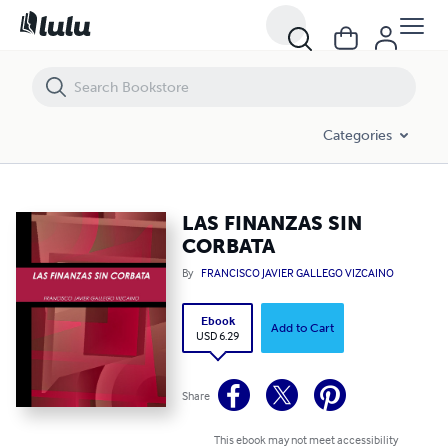
LAS FINANZAS SIN CORBATA
Categories
LAS FINANZAS SIN
CORBATA
By
FRANCISCO JAVIER GALLEGO VIZCAINO
Ebook
Add to Cart
USD 6.29
Share
This ebook may not meet accessibility