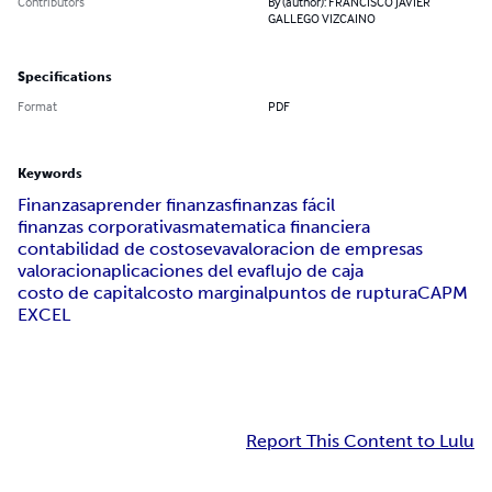
Contributors
By (author): FRANCISCO JAVIER
GALLEGO VIZCAINO
Specifications
Format
PDF
Keywords
Finanzas
aprender finanzas
finanzas fácil
finanzas corporativas
matematica financiera
contabilidad de costos
eva
valoracion de empresas
valoracion
aplicaciones del eva
flujo de caja
costo de capital
costo marginal
puntos de ruptura
CAPM
EXCEL
Report This Content to Lulu