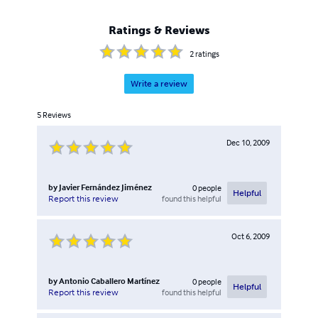
Ratings & Reviews
2
ratings
Write a review
5
Reviews
Dec 10, 2009
by
Javier Fernández Jiménez
0
people
Helpful
found this helpful
Report this review
Oct 6, 2009
by
Antonio Caballero Martínez
0
people
Helpful
found this helpful
Report this review