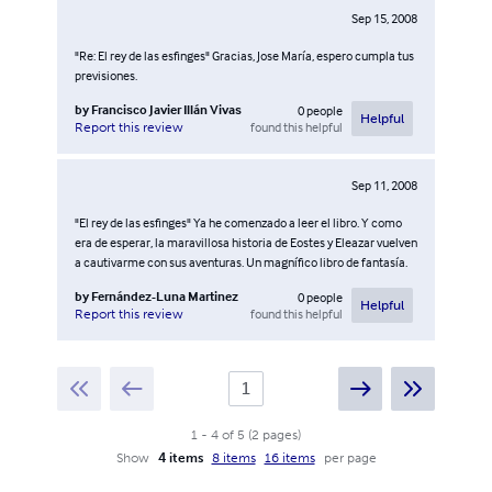
Sep 15, 2008
"Re: El rey de las esfinges" Gracias, Jose María, espero cumpla tus
previsiones.
by
Francisco Javier Illán Vivas
0
people
Helpful
found this helpful
Report this review
Sep 11, 2008
"El rey de las esfinges" Ya he comenzado a leer el libro. Y como
era de esperar, la maravillosa historia de Eostes y Eleazar vuelven
a cautivarme con sus aventuras. Un magnífico libro de fantasía.
by
Fernández-Luna Martinez
0
people
Helpful
found this helpful
Report this review
1
-
4
of
5
(
2
pages
)
Show
4 items
8 items
16 items
per page