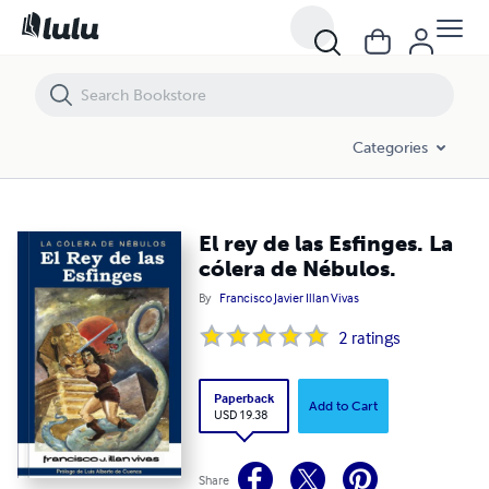
Categories
El rey de las Esfinges. La
cólera de Nébulos.
By
Francisco Javier Illan Vivas
2
ratings
Paperback
Add to Cart
USD 19.38
Share