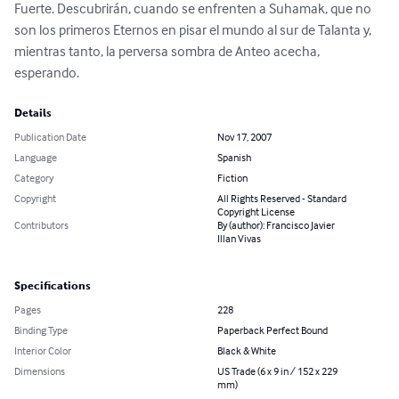
Fuerte. Descubrirán, cuando se enfrenten a Suhamak, que no 
son los primeros Eternos en pisar el mundo al sur de Talanta y, 
mientras tanto, la perversa sombra de Anteo acecha, 
esperando.
Details
Publication Date
Nov 17, 2007
Language
Spanish
Category
Fiction
Copyright
All Rights Reserved - Standard
Copyright License
Contributors
By (author): Francisco Javier
Illan Vivas
Specifications
Pages
228
Binding Type
Paperback Perfect Bound
Interior Color
Black & White
Dimensions
US Trade (6 x 9 in / 152 x 229
mm)