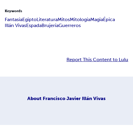
Keywords
Fantasía
Egipto
Literatura
Mitos
Mitología
Magia
Épica
Illán Vivas
Espada
Brujería
Guerreros
Report This Content to Lulu
About
Francisco Javier Illán Vivas