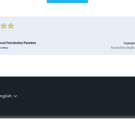
José Fernández Paredes
0
peopl
found this helpfu
eview
nglish