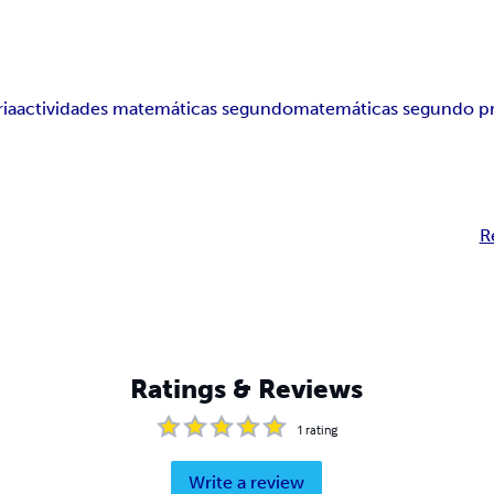
ia
actividades matemáticas segundo
matemáticas segundo pr
R
Ratings & Reviews
1
rating
Write a review