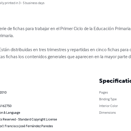
lly printed in 3 - 5 business days
erie de fichas para trabajar en el Primer Ciclo de la Educación Primar
rimaria.

Están distribuidas en tres trimestres y repartidas en cinco fichas para
tas fichas los contenidos generales que aparecen en la mayor parte de l
Specificati
 2010
Pages
Binding Type
6162750
Interior Color
on & Language
Dimensions
ts Reserved - Standard Copyright License
or): Francisco José Fernández Paredes