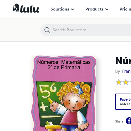
Números. Matemáticas 2º de Primaria
Solutions
Products
Prici
Núm
By
Fran
Paperb
USD 18
Share