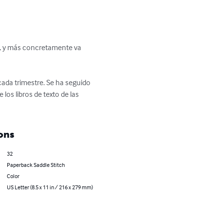
ia, y más concretamente va 
 cada trimestre. Se ha seguido 
os libros de texto de las 
ons
32
Paperback Saddle Stitch
Color
US Letter (8.5 x 11 in / 216 x 279 mm)