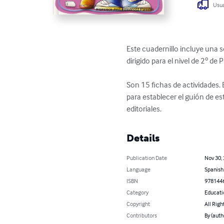
Usua
Este cuadernillo incluye una s
dirigido para el nivel de 2º de P
Son 15 fichas de actividades. 
para establecer el guión de es
editoriales.
Details
Publication Date
Nov 30,
Language
Spanish
ISBN
978144
Category
Educati
Copyright
All Righ
Contributors
By (auth