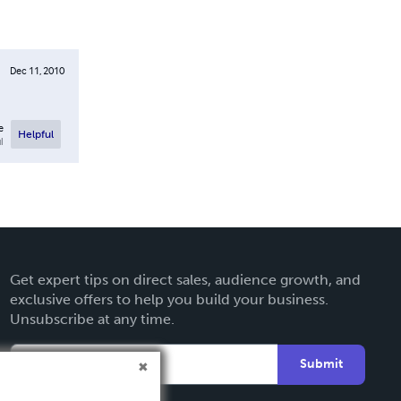
Dec 11, 2010
e
Helpful
l
Get expert tips on direct sales, audience growth, and
exclusive offers to help you build your business.
Unsubscribe at any time.
Submit