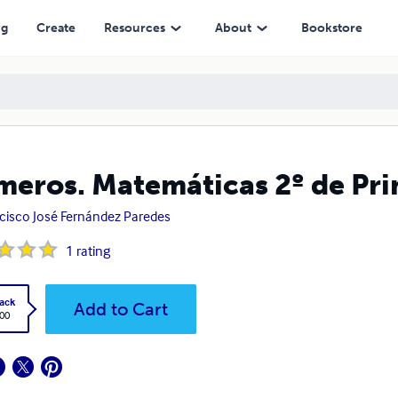
ng
Create
Resources
About
Bookstore
eros. Matemáticas 2º de Pri
cisco José Fernández Paredes
1
rating
ack
Add to Cart
.00