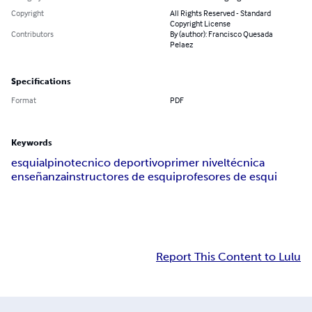
Copyright
All Rights Reserved - Standard
Copyright License
Contributors
By (author): Francisco Quesada
Pelaez
Specifications
Format
PDF
Keywords
esqui
alpino
tecnico deportivo
primer nivel
técnica
enseñanza
instructores de esqui
profesores de esqui
Report This Content to Lulu