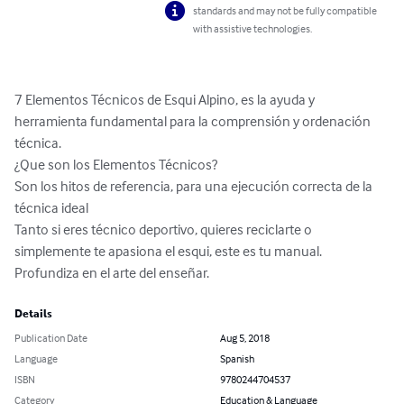
standards and may not be fully compatible
with assistive technologies.
7 Elementos Técnicos de Esqui Alpino, es la ayuda y 
herramienta fundamental para la comprensión y ordenación 
técnica.

¿Que son los Elementos Técnicos? 

Son los hitos de referencia, para una ejecución correcta de la 
técnica ideal

Tanto si eres técnico deportivo, quieres reciclarte o 
simplemente te apasiona el esqui, este es tu manual. 
Profundiza en el arte del enseñar.
Details
Publication Date
Aug 5, 2018
Language
Spanish
ISBN
9780244704537
Category
Education & Language