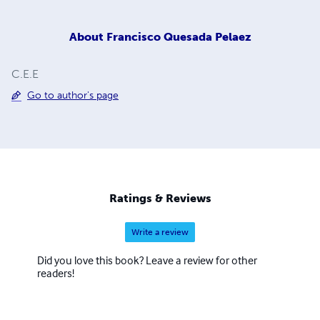
About
Francisco Quesada Pelaez
C.E.E
Go to author's page
Ratings & Reviews
Write a review
Did you love this book? Leave a review for other
readers!