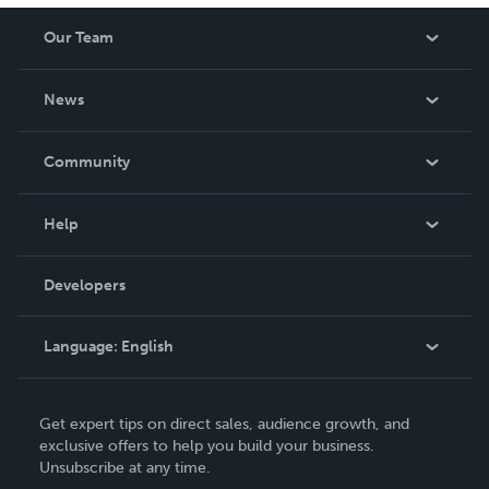
Our Team
About Us
News
Careers
In The News
Community
Events
Blog
Help
Videos
Order Lookup
Developers
Podcast
Knowledge Base
Language:
English
Contact Support
English
Get expert tips on direct sales, audience growth, and
Deutsch
exclusive offers to help you build your business.
Unsubscribe at any time.
Français