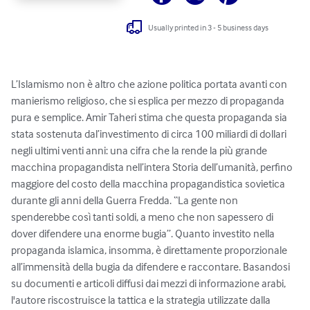
Usually printed in 3 - 5 business days
L’Islamismo non è altro che azione politica portata avanti con 
manierismo religioso, che si esplica per mezzo di propaganda 
pura e semplice. Amir Taheri stima che questa propaganda sia 
stata sostenuta dal’investimento di circa 100 miliardi di dollari 
negli ultimi venti anni: una cifra che la rende la più grande 
macchina propagandista nell’intera Storia dell’umanità, perfino 
maggiore del costo della macchina propagandistica sovietica 
durante gli anni della Guerra Fredda. “La gente non 
spenderebbe così tanti soldi, a meno che non sapessero di 
dover difendere una enorme bugia”. Quanto investito nella 
propaganda islamica, insomma, è direttamente proporzionale 
all’immensità della bugia da difendere e raccontare. Basandosi 
su documenti e articoli diffusi dai mezzi di informazione arabi, 
l'autore riscostruisce la tattica e la strategia utilizzate dalla 