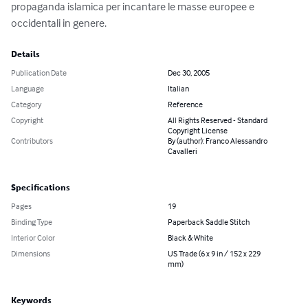
propaganda islamica per incantare le masse europee e 
occidentali in genere.
Details
Publication Date
Dec 30, 2005
Language
Italian
Category
Reference
Copyright
All Rights Reserved - Standard
Copyright License
Contributors
By (author): Franco Alessandro
Cavalleri
Specifications
Pages
19
Binding Type
Paperback Saddle Stitch
Interior Color
Black & White
Dimensions
US Trade (6 x 9 in / 152 x 229
mm)
Keywords