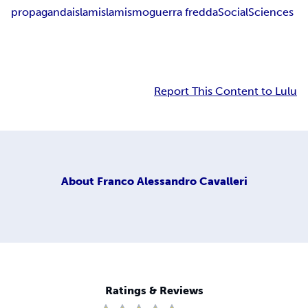
propaganda
islam
islamismo
guerra fredda
Social
Sciences
Report This Content to Lulu
About
Franco Alessandro Cavalleri
Ratings & Reviews