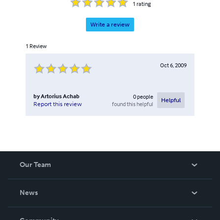
1
rating
Write a review
1
Review
Oct 6, 2009
by
Artorius Achab
0
people
Helpful
found this helpful
Report this review
Our Team
About Us
News
Careers
In The News