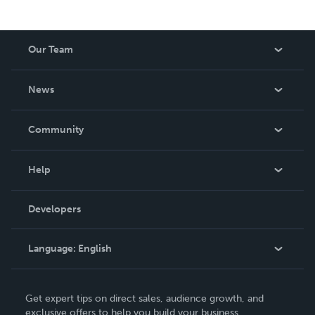
Our Team
About Us
News
Careers
In The News
Community
Events
Blog
Help
Videos
Order Lookup
Developers
Podcast
Knowledge Base
Language:
English
Contact Support
English
Get expert tips on direct sales, audience growth, and
Deutsch
exclusive offers to help you build your business.