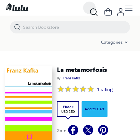
La metamorfosis
Categories
La metamorfosis
By
Franz Kafka
1
rating
Ebook
Add to Cart
USD 2.50
Share