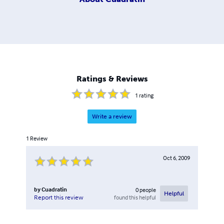
Ratings & Reviews
1
rating
Write a review
1
Review
Oct 6, 2009
by
Cuadratin
0
people
Helpful
found this helpful
Report this review