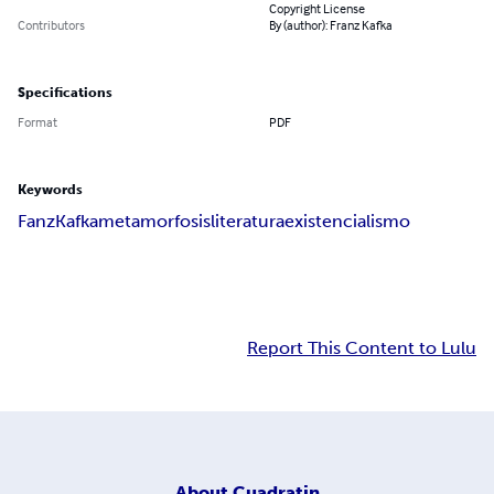
Copyright License
Contributors
By (author): Franz Kafka
Specifications
Format
PDF
Keywords
Fanz
Kafka
metamorfosis
literatura
existencialismo
Report This Content to Lulu
About
Cuadratin