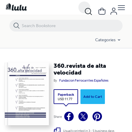
360.revista de alta velocidad
Categories
360.revista de alta
velocidad
By
Fundacion Ferrocarriles Españoles
Paperback
Add to Cart
USD 11.77
Share
Usually printed in 3 - 5 business days