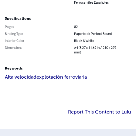
Ferrocarriles Españoles
Specifications
Pages
82
Binding Type
Paperback Perfect Bound
Interior Color
Black & White
Dimensions
A4 (8.27 x 11.69 in / 210 x 297
mm)
Keywords
Alta velocidad
explotación ferroviaria
Report This Content to Lulu