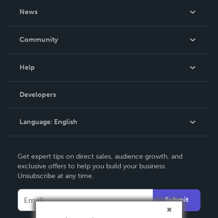
About Us
News
Careers
In The News
Community
Events
Blog
Help
Videos
Order Lookup
Developers
Podcast
Knowledge Base
Language:
English
Contact Support
English
Get expert tips on direct sales, audience growth, and
Deutsch
exclusive offers to help you build your business.
Unsubscribe at any time.
Français
Italiano
Submit
Español