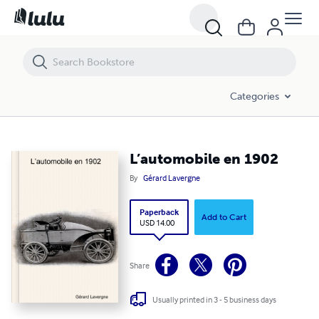
L’automobile en 1902
Categories
L’automobile en 1902
By
Gérard Lavergne
Paperback
Add to Cart
USD 14.00
Share
Usually printed in 3 - 5 business days