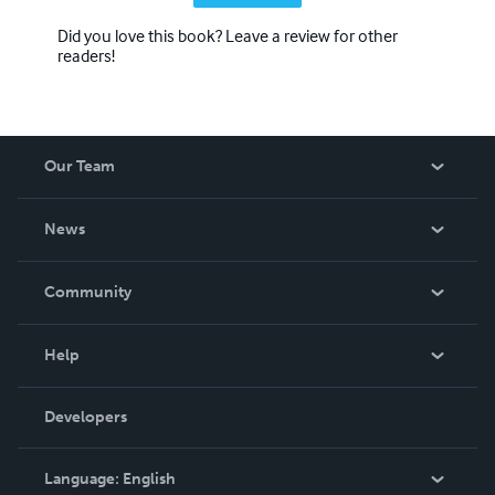
Did you love this book? Leave a review for other
readers!
Our Team
About Us
News
Careers
In The News
Community
Events
Blog
Help
Videos
Order Lookup
Developers
Podcast
Knowledge Base
Language:
English
Contact Support