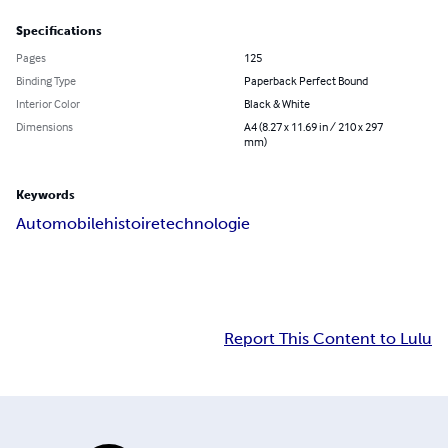
Specifications
Pages
125
Binding Type
Paperback Perfect Bound
Interior Color
Black & White
Dimensions
A4 (8.27 x 11.69 in / 210 x 297
mm)
Keywords
Automobile
histoire
technologie
Report This Content to Lulu