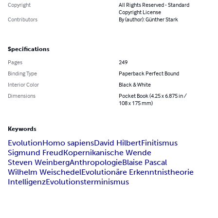
Copyright
All Rights Reserved - Standard
Copyright License
Contributors
By (author): Günther Stark
Specifications
Pages
249
Binding Type
Paperback Perfect Bound
Interior Color
Black & White
Dimensions
Pocket Book (4.25 x 6.875 in /
108 x 175 mm)
Keywords
Evolution
Homo sapiens
David Hilbert
Finitismus
Sigmund Freud
Kopernikanische Wende
Steven Weinberg
Anthropologie
Blaise Pascal
Wilhelm Weischedel
Evolutionäre Erkenntnistheorie
Intelligenz
Evolutionsterminismus