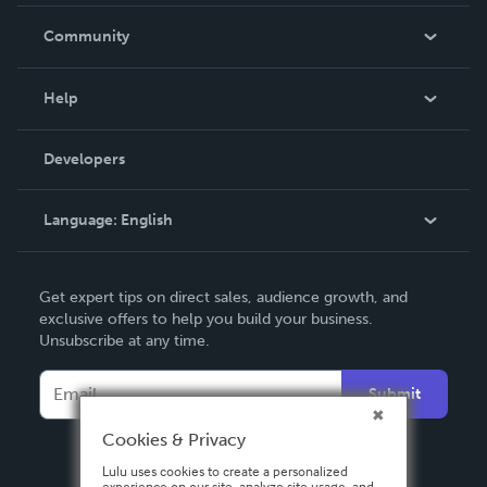
Careers
In The News
Community
Events
Blog
Help
Videos
Order Lookup
Developers
Podcast
Knowledge Base
Language:
English
Contact Support
English
Get expert tips on direct sales, audience growth, and
Deutsch
exclusive offers to help you build your business.
Unsubscribe at any time.
Français
Italiano
Submit
Español
Cookies & Privacy
Lulu uses cookies to create a personalized
experience on our site, analyze site usage, and