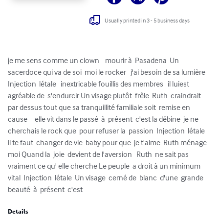
Usually printed in 3 - 5 business days
je me sens comme un clown    mourir à  Pasadena  Un 
sacerdoce qui va de soi  moi le rocker   j'ai besoin de sa lumière  
Injection  létale   inextricable fouillis des membres   il luiest  
agréable de  s'endurcir Un visage plutôt  frêle  Ruth  craindrait 
par dessus tout que sa tranquillité familiale soit  remise en  
cause     elle vit dans le passé  à  présent  c'est la débine  je ne 
cherchais le rock que  pour refuser la  passion  Injection  létale   
il te faut  changer de vie  baby pour que  je t'aime  Ruth ménage 
moi Quand la  joie  devient de l'aversion   Ruth  ne sait pas 
vraiment ce qu' elle cherche Le peuple  a droit à un minimum  
vital  Injection  létale  Un visage  cerné de  blanc  d'une  grande 
beauté  à  présent  c'est
Details