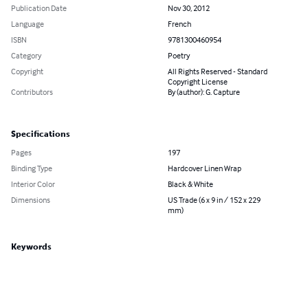
Publication Date
Nov 30, 2012
Language
French
ISBN
9781300460954
Category
Poetry
Copyright
All Rights Reserved - Standard
Copyright License
Contributors
By (author): G. Capture
Specifications
Pages
197
Binding Type
Hardcover Linen Wrap
Interior Color
Black & White
Dimensions
US Trade (6 x 9 in / 152 x 229
mm)
Keywords