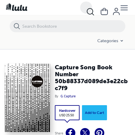
Capture Song Book Number 50b88337d089de3e22cbc7f9
Categories
Capture Song Book
Number
50b88337d089de3e22cb
c7f9
By
G. Capture
Hardcover
Add to Cart
USD 25.50
Share