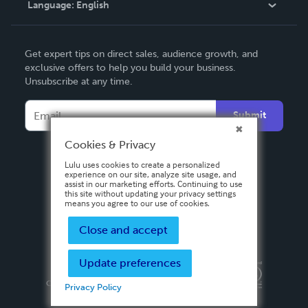
Language:
English
Contact Support
English
Get expert tips on direct sales, audience growth, and
Deutsch
exclusive offers to help you build your business.
Unsubscribe at any time.
Français
Italiano
Submit
Español
Cookies & Privacy
Lulu uses cookies to create a personalized
experience on our site, analyze site usage, and
assist in our marketing efforts. Continuing to use
this site without updating your privacy settings
means you agree to our use of cookies.
Close and accept
Update preferences
Privacy Policy
Terms & Conditions
Security
Copyright ©
2026 Lulu Press, Inc. All rights reserved.
Privacy Policy