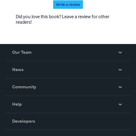
Write a review
Did you love this book? Leave a review for other
readers!
Our Team
About Us
News
Careers
In The News
Community
Events
Blog
Help
Videos
Order Lookup
Developers
Podcast
Knowledge Base