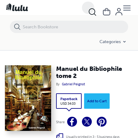
Manuel du Bibliophile tome 2
Categories
Manuel du Bibliophile
tome 2
By
Gabriel Peignot
Paperback
Add to Cart
USD 34.03
Share
Usually printed in 3 - 5 business days