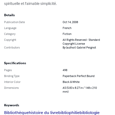
spirituelle et l'aimable simplicité.
Details
Publication Date
Oct 14, 2008
Language
French
Category
Fiction
Copyright
All Rights Reserved - Standard
Copyright License
Contributors
By (author): Gabriel Peignot
Specifications
Pages
498
Binding Type
Paperback Perfect Bound
Interior Color
Black & White
Dimensions
A5 (5.83 x 8.27 in / 148 x 210
mm)
Keywords
Bibliothèque
histoire du livre
bibliophilie
bibliologie