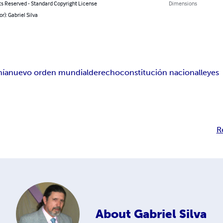
ts Reserved - Standard Copyright License
Dimensions
or): Gabriel Silva
ía
nuevo orden mundial
derecho
constitución nacional
leyes
R
About
Gabriel Silva