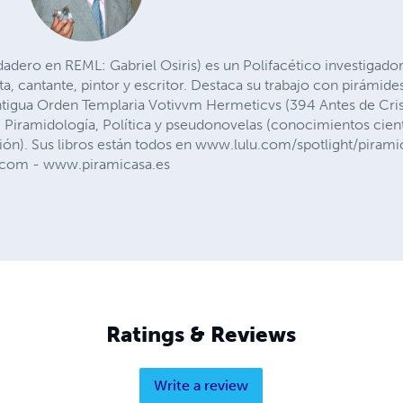
adero en REML: Gabriel Osiris) es un Polifacético investigador
a, cantante, pintor y escritor. Destaca su trabajo con pirámide
ntigua Orden Templaria Votivvm Hermeticvs (394 Antes de Cris
, Piramidología, Política y pseudonovelas (conocimientos cientí
cción). Sus libros están todos en www.lulu.com/spotlight/pir
l.com
- www.piramicasa.es
Ratings & Reviews
Write a review