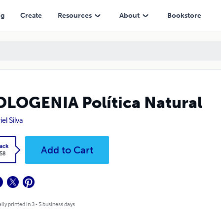
ng
Create
Resources
About
Bookstore
LOGENIA Política Natural
el Silva
ack
Add to Cart
.58
lly printed in 3 - 5 business days