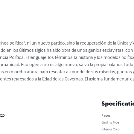
nea política", ni un nuevo partido, sino la recuperación de la Única y V
 en los últimos siglos ha sido obra de unos genios esclavistas, con i
cia Política. El lenguaje, los términos, la historia y los modelos polít
umanidad. Ecologenia no es algo nuevo, salvo la propia palabra. Todo 
mos en marcha ahora para rescatar al mundo de sus miserias, guerras 
ientes regresados a la Edad de las Cavernas. El axioma fundamental e
Specificati
020
Pages
Binding Type
Interior Color