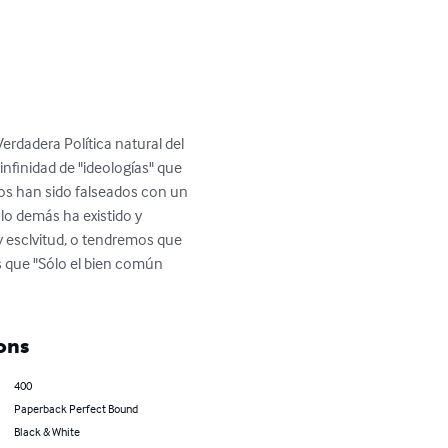
erdadera Política natural del 
nfinidad de "ideologías" que 
icos han sido falseados con un 
lo demás ha existido y 
y esclvitud, o tendremos que 
s que "Sólo el bien común 
ons
400
Paperback Perfect Bound
Black & White