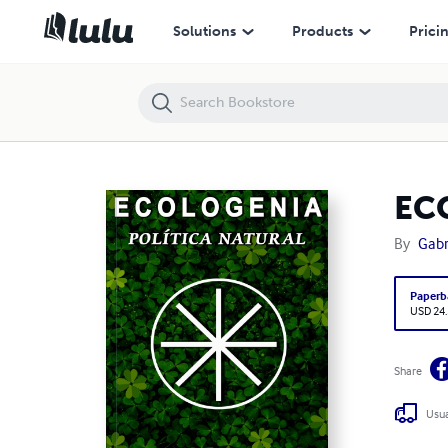
ECOLOGENIA Política Natural
Solutions
Products
Prici
ECO
By
Gabri
Paperb
USD 24
Share
Usua