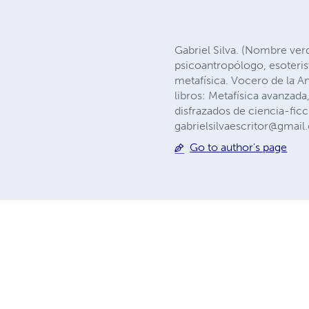
Gabriel Silva. (Nombre verd
psicoantropólogo, esoterist
metafísica. Vocero de la A
libros: Metafísica avanzada
disfrazados de ciencia-fi
gabrielsilvaescritor@gmai
Go to author's page