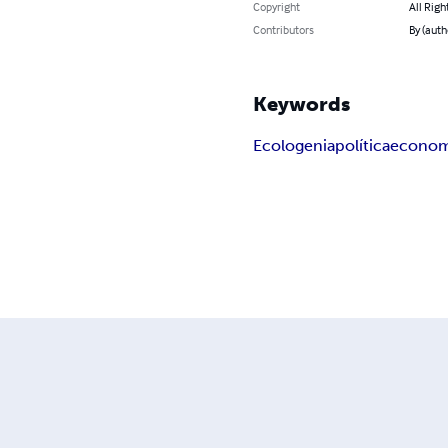
Copyright
All Righ
Contributors
By (auth
Keywords
Ecologenia
política
econom