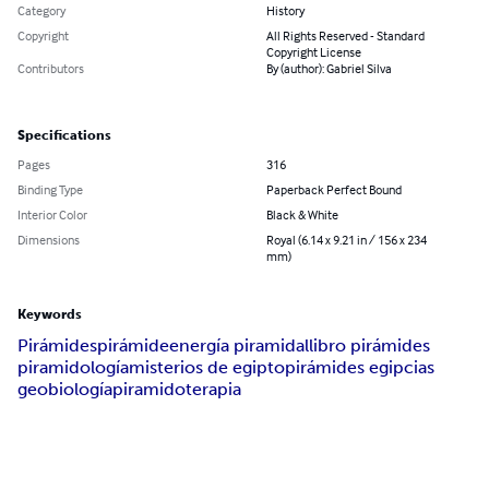
Category
History
Copyright
All Rights Reserved - Standard
Copyright License
Contributors
By (author): Gabriel Silva
Specifications
Pages
316
Binding Type
Paperback Perfect Bound
Interior Color
Black & White
Dimensions
Royal (6.14 x 9.21 in / 156 x 234
mm)
Keywords
Pirámides
pirámide
energía piramidal
libro pirámides
piramidología
misterios de egipto
pirámides egipcias
geobiología
piramidoterapia