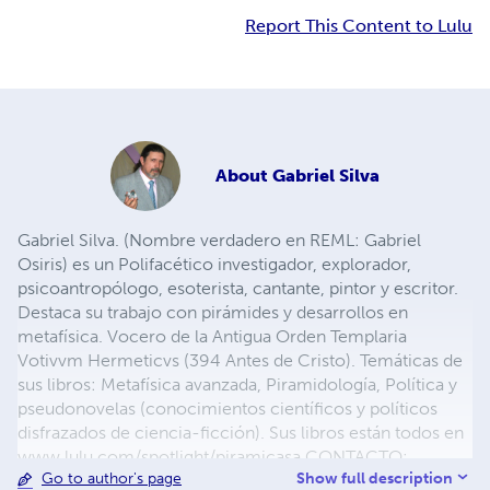
Report This Content to Lulu
About
Gabriel Silva
Gabriel Silva. (Nombre verdadero en REML: Gabriel
Osiris) es un Polifacético investigador, explorador,
psicoantropólogo, esoterista, cantante, pintor y escritor.
Destaca su trabajo con pirámides y desarrollos en
metafísica. Vocero de la Antigua Orden Templaria
Votivvm Hermeticvs (394 Antes de Cristo). Temáticas de
sus libros: Metafísica avanzada, Piramidología, Política y
pseudonovelas (conocimientos científicos y políticos
disfrazados de ciencia-ficción). Sus libros están todos en
www.lulu.com/spotlight/piramicasa CONTACTO:
Show full description
Go to author's page
gabrielsilvaescritor@gmail.com
- www.piramicasa.es