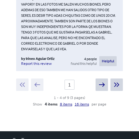
VAPOR)Y EN LAS FOTOS ME SALEN MUCHOS BIONES, PERO
ADEMAS DE ESO TAMBIEN ME HAN SALIDOS OTRO TIPO DE
SERES, ES DESIR TIPO ADAS CHIQUITAS COMO DE UNOS 20 CM.
APROXIMADAMENTE. TAMBIEN SON PARTE DE LOS BIONES O
SON MUY INDEPENDIENTES POR LA FORMA QE MUESTRAN.
TENGO 3 FOTOS QUE ME GUSTARIA PASARSELAS A GABRIEL,
PARA QUE LAS ANALISE, PERO NO HE ENCONTRADO EL
CORREO ELECTRONICO DE GABRIEL O POR DONDE
ENVIARSELAS Y QUE LAS VEA.
by
Irineo Aguiar Ortiz
4
people
Helpful
found this helpful
Report this review
1
-
4
of
9
(
3
pages
)
Show
4 items
8 items
16 items
per page