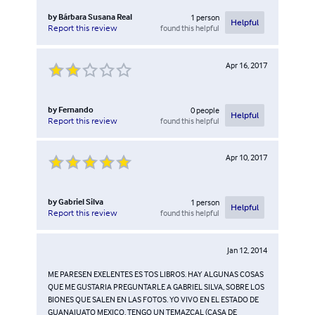
by
Bárbara Susana Real
1
person
Helpful
found this helpful
Report this review
Apr 16, 2017
by
Fernando
0
people
Helpful
found this helpful
Report this review
Apr 10, 2017
by
Gabriel Silva
1
person
Helpful
found this helpful
Report this review
Jan 12, 2014
ME PARESEN EXELENTES ES TOS LIBROS. HAY ALGUNAS COSAS
QUE ME GUSTARIA PREGUNTARLE A GABRIEL SILVA, SOBRE LOS
BIONES QUE SALEN EN LAS FOTOS. YO VIVO EN EL ESTADO DE
GUANAJUATO MEXICO, TENGO UN TEMAZCAL (CASA DE