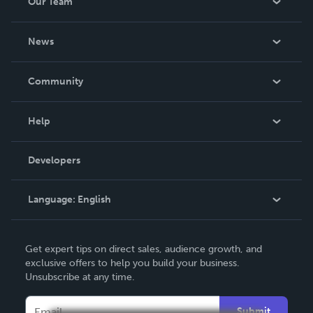
Our Team
About Us
News
Careers
In The News
Community
Events
Blog
Help
Videos
Order Lookup
Developers
Podcast
Knowledge Base
Language:
English
Contact Support
English
Get expert tips on direct sales, audience growth, and
Deutsch
exclusive offers to help you build your business.
Unsubscribe at any time.
Français
Italiano
Submit