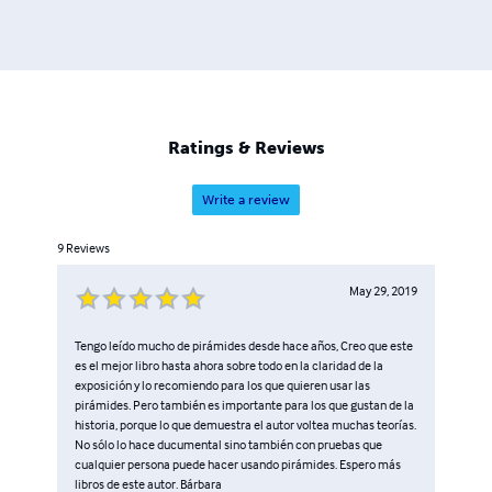
Ratings & Reviews
Write a review
9
Reviews
May 29, 2019
Tengo leído mucho de pirámides desde hace años, Creo que este
es el mejor libro hasta ahora sobre todo en la claridad de la
exposición y lo recomiendo para los que quieren usar las
pirámides. Pero también es importante para los que gustan de la
historia, porque lo que demuestra el autor voltea muchas teorías.
No sólo lo hace ducumental sino también con pruebas que
cualquier persona puede hacer usando pirámides. Espero más
libros de este autor. Bárbara