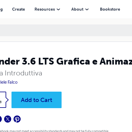
ng
Create
Resources
About
Bookstore
nder 3.6 LTS Grafica e Anima
a Introduttiva
iele Falco
k
Add to Cart
8
 ebook may not meet accessibility standards and may not be fully compatible