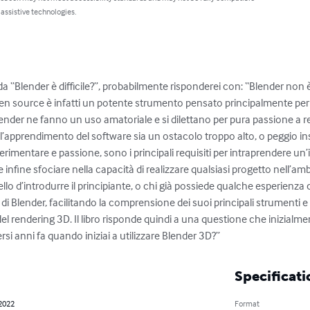
 assistive technologies.
 “Blender è difficile?”, probabilmente risponderei con: “Blender non 
en source è infatti un potente strumento pensato principalmente per
lender ne fanno un uso amatoriale e si dilettano per pura passione a re
 l’apprendimento del software sia un ostacolo troppo alto, o peggio 
perimentare e passione, sono i principali requisiti per intraprendere un’
nfine sfociare nella capacità di realizzare qualsiasi progetto nell’ambi
uello d’introdurre il principiante, o chi già possiede qualche esperienza
a di Blender, facilitando la comprensione dei suoi principali strumenti e
el rendering 3D. Il libro risponde quindi a una questione che inizialm
rsi anni fa quando iniziai a utilizzare Blender 3D?”
Specificati
 2022
Format