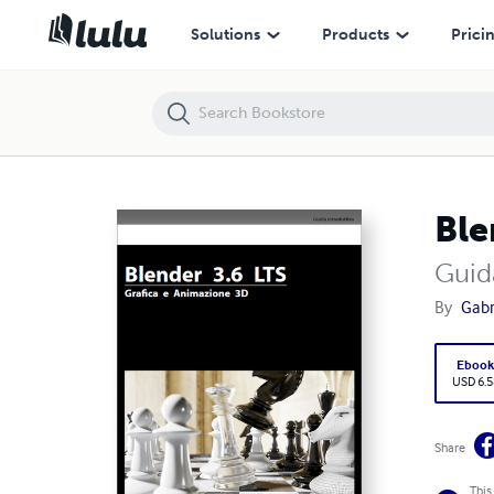
Blender 3.6 LTS Grafica e Animazione 3D
Solutions
Products
Prici
Ble
Guid
By
Gabr
Eboo
USD 6.5
Share
This