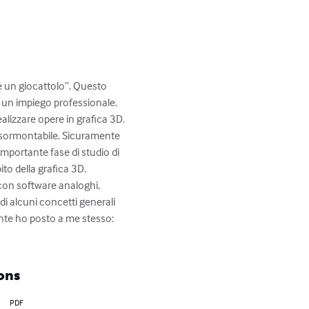
è un giocattolo”. Questo 
 un impiego professionale. 
alizzare opere in grafica 3D. 
insormontabile. Sicuramente 
importante fase di studio di 
to della grafica 3D.

 con software analoghi, 
 di alcuni concetti generali 
ente ho posto a me stesso: 
ons
PDF