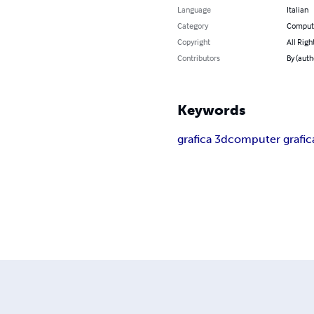
Language
Italian
Category
Compute
Copyright
All Righ
Contributors
By (auth
Keywords
grafica 3d
computer grafic