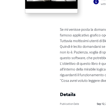
with
Se mi venisse posta la domanda
famoso applicativo grafico op
Tuttavia moltissimi utenti di B
Quindi è lecito domandarsi se
non lo è. Pazienza, voglia di s
questo software, che potrebbe i
L’obiettivo di questo libro è q
all’interno della mirabile logic
riguardanti il funzionamento d
“Cosa avrei voluto leggere dive
Details
Publication Date
Sep 12,