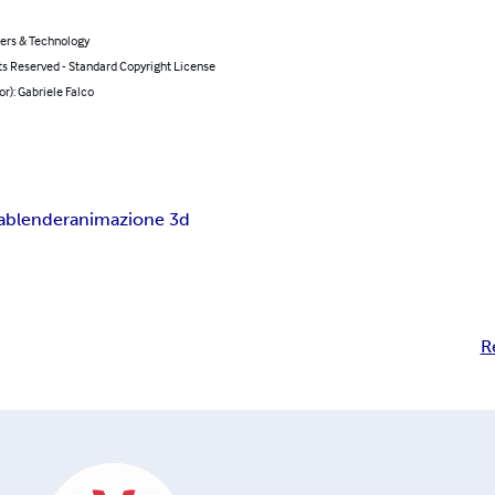
rs & Technology
ts Reserved - Standard Copyright License
or): Gabriele Falco
a
blender
animazione 3d
R