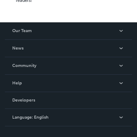
readers!
Our Team
About Us
News
Careers
In The News
Community
Events
Blog
Help
Videos
Order Lookup
Developers
Podcast
Knowledge Base
Language:
English
Contact Support
English