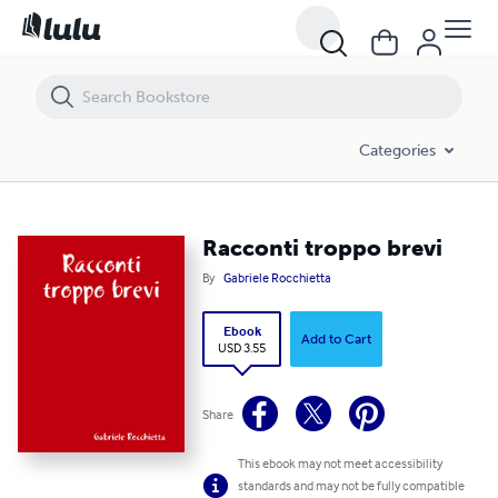
Racconti troppo brevi
Categories
Racconti troppo brevi
By
Gabriele Rocchietta
Ebook
Add to Cart
USD 3.55
Share
This ebook may not meet accessibility
standards and may not be fully compatible