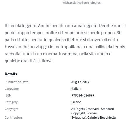
with assistive technologies.
Il libro da leggere. Anche per chi non ama leggere. Perchè non si 
perde troppo tempo. Inoltre di tempo non se perde proprio. Si 
parla di tutto, per cui in qualcosa il lettore si ritroverà di certo. 
Fosse anche un viaggio in metropolitana o una pallina da tennis 
raccolta fuori da un cinema. Insomma, nella vita uno o di 
qualche ora di là si ritrova.
Details
Publication Date
Aug 17, 2017
Language
Italian
ISBN
9780244326999
Category
Fiction
Copyright
All Rights Reserved - Standard
Copyright License
Contributors
By (author): Gabriele Rocchietta