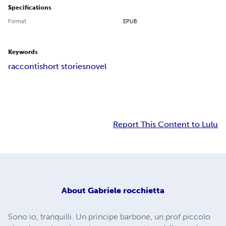
Specifications
Format
EPUB
Keywords
racconti
short stories
novel
Report This Content to Lulu
About
Gabriele rocchietta
Sono io, tranquilli. Un principe barbone, un prof piccolo