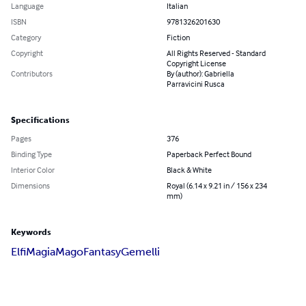
Language
Italian
ISBN
9781326201630
Category
Fiction
Copyright
All Rights Reserved - Standard
Copyright License
Contributors
By (author): Gabriella
Parravicini Rusca
Specifications
Pages
376
Binding Type
Paperback Perfect Bound
Interior Color
Black & White
Dimensions
Royal (6.14 x 9.21 in / 156 x 234
mm)
Keywords
Elfi
Magia
Mago
Fantasy
Gemelli