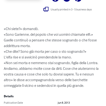
Usually printed in 3 - 5 business days
«Chi siete?» domandò.

«Sono Garienne, del popolo che voi uomini chiamate elfi.»

Gaelle continuò a pensare che stesse sognando o che fosse 
addirittura morta.

«Che dite? Sono già morta per caso o sto sognando?»

L'elfa rise e si avvicinò prendendole la mano.

«Non sei morta e nemmeno stai sognando, figlia della Lontra. 
Andiamo, abbiamo molte cose da dirti. Cose che aiuteranno la 
vostra causa e cose che solo tu dovrai sapere. Tu e nessun 
altro» le disse accompagnandola verso delle barchette 
ormeggiate lì vicino e sedendosi in quella più grande.
Details
Publication Date
Jun 8, 2013