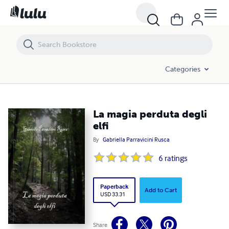
La magia perduta degli elfi
Categories
La magia perduta degli
elfi
By
Gabriella Parravicini Rusca
6
ratings
Paperback
Add to Cart
USD 33.31
Share