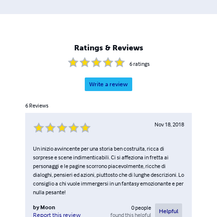
Ratings & Reviews
6
ratings
Write a review
6
Reviews
Nov 18, 2018
Un inizio avvincente per una storia ben costruita, ricca di
sorprese e scene indimenticabili. Ci si affeziona in fretta ai
personaggi e le pagine scorrono piacevolmente, ricche di
dialoghi, pensieri ed azioni, piuttosto che di lunghe descrizioni. Lo
consiglio a chi vuole immergersi in un fantasy emozionante e per
nulla pesante!
by
Moon
0
people
Helpful
found this helpful
Report this review