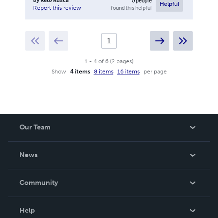
0
people
Helpful
found this helpful
Report this review
1
-
4
of
6
(
2
pages
)
Show
4 items
8 items
16 items
per page
Our Team
About Us
News
Careers
In The News
Community
Events
Blog
Help