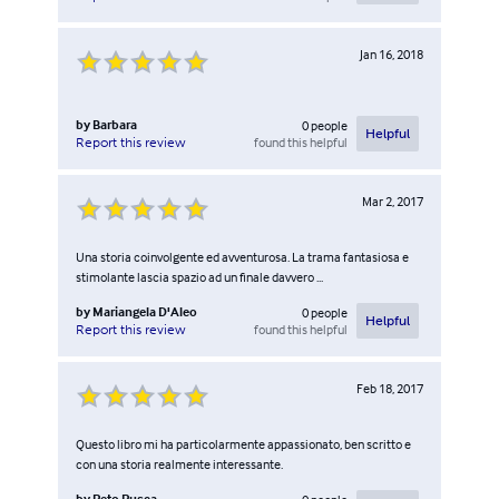
Jan 16, 2018
by
Barbara
0
people
Helpful
found this helpful
Report this review
Mar 2, 2017
Una storia coinvolgente ed avventurosa. La trama fantasiosa e
stimolante lascia spazio ad un finale davvero ...
by
Mariangela D'Aleo
0
people
Helpful
found this helpful
Report this review
Feb 18, 2017
Questo libro mi ha particolarmente appassionato, ben scritto e
con una storia realmente interessante.
by
Reto Rusca