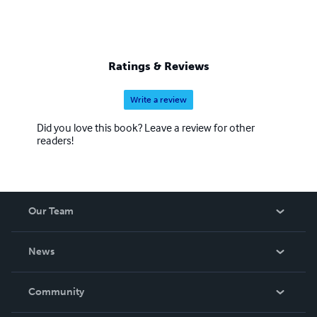
Ratings & Reviews
Write a review
Did you love this book? Leave a review for other
readers!
Our Team
About Us
News
Careers
In The News
Community
Events