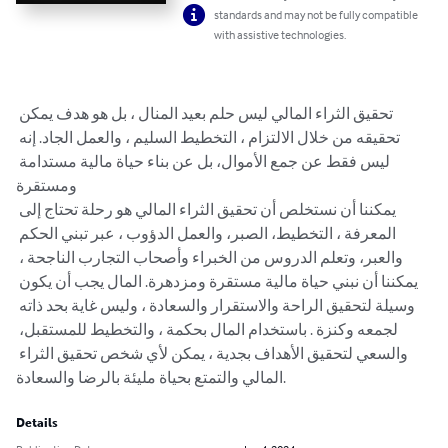
standards and may not be fully compatible
with assistive technologies.
تحقيق الثراء المالي ليس حلم بعيد المنال ، بل هو هدف يمكن 
تحقيقه من خلال الالتزام ، التخطيط السليم ، والعمل الجاد. إنه 
ليس فقط عن جمع الأموال، بل عن بناء حياة مالية مستدامة 
ومستقرة

يمكننا أن نستخلص أن تحقيق الثراء المالي هو رحلة تحتاج إلى 
المعرفة ، التخطيط، الصبر، والعمل الدؤوب ، عبر تبني الحكم 
والعبر، وتعلم الدروس من الخبراء وأصحاب التجارب الناجحة ، 
يمكننا أن نبني حياة مالية مستقرة ومزدهرة. المال يجب أن يكون 
وسيلة لتحقيق الراحة والاستقرار والسعادة ، وليس غاية بحد ذاته 
لجمعه وكنزة . باستخدام المال بحكمة ، والتخطيط للمستقبل، 
والسعي لتحقيق الأهداف بجدية ، يمكن لأي شخص تحقيق الثراء 
المالي والتمتع بحياة مليئة بالرضا والسعادة.
Details