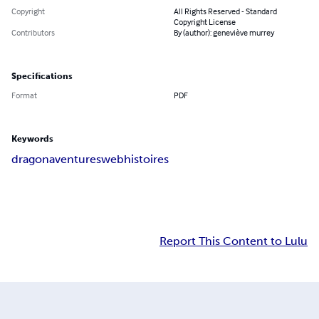
Copyright
All Rights Reserved - Standard
Copyright License
Contributors
By (author): geneviève murrey
Specifications
Format
PDF
Keywords
dragon
aventures
web
histoires
Report This Content to Lulu