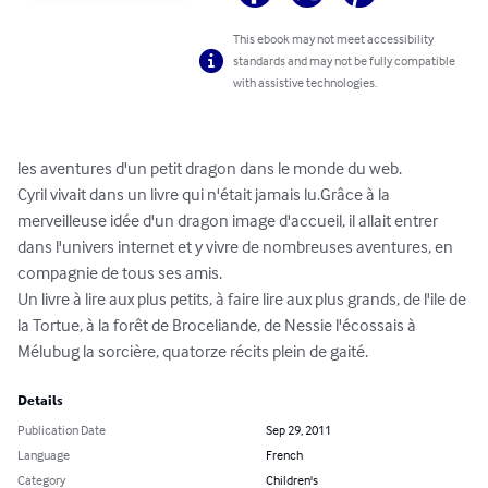
This ebook may not meet accessibility
standards and may not be fully compatible
with assistive technologies.
les aventures d'un petit dragon dans le monde du web.

Cyril vivait dans un livre qui n'était jamais lu.Grâce à la 
merveilleuse idée d'un dragon image d'accueil, il allait entrer 
dans l'univers internet et y vivre de nombreuses aventures, en 
compagnie de tous ses amis. 

Un livre à lire aux plus petits, à faire lire aux plus grands, de l'ile de 
la Tortue, à la forêt de Broceliande, de Nessie l'écossais à 
Mélubug la sorcière, quatorze récits plein de gaité.
Details
Publication Date
Sep 29, 2011
Language
French
Category
Children's