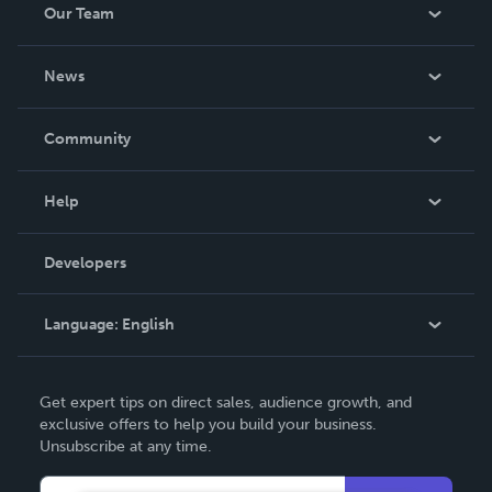
Our Team
About Us
News
Careers
In The News
Community
Events
Blog
Help
Videos
Order Lookup
Developers
Podcast
Knowledge Base
Language:
English
Contact Support
English
Get expert tips on direct sales, audience growth, and
Deutsch
exclusive offers to help you build your business.
Unsubscribe at any time.
Français
Italiano