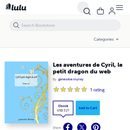
Les aventures de Cyril, le petit dragon du web
Categories
Les aventures de Cyril, le
petit dragon du web
By
geneviève murrey
1
rating
Ebook
Add to Cart
USD 3.21
Share