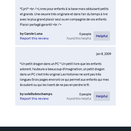
"Cyril" <br />Livres pour enfants à la base mais séduisant petits
et grands. Une oeuvre très originale et dans l'air du temps à lire
avec le plus grand plaisir seul ou en compagnie de vos enfants.
Plaisir partagé garanti! <br />
by
Carole Luna
0
people
Helpful
found this helpful
Report this review
Jan 8, 2009
"Un petit dragon dans un PC " Un petit livre que les enfants
adorent, l'auteure a beaucoup d'imagination, un petit dragon
dans un PC c'est très original.Les histoires ne sont pas très
longues (trois pages environ) ce qui permet aux enfants qui mes
écoutent ou qui les lisent de ne pas en perdre le fil.
by
soleilsdeschamps
0
people
Helpful
found this helpful
Report this review