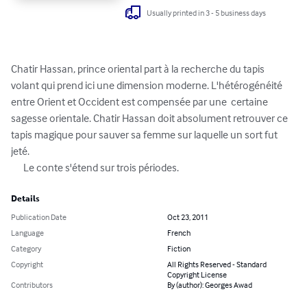
Usually printed in 3 - 5 business days
Chatir Hassan, prince oriental part à la recherche du tapis 
volant qui prend ici une dimension moderne. L'hétérogénéité 
entre Orient et Occident est compensée par une  certaine 
sagesse orientale. Chatir Hassan doit absolument retrouver ce 
tapis magique pour sauver sa femme sur laquelle un sort fut 
jeté.

      Le conte s'étend sur trois périodes.
Details
Publication Date
Oct 23, 2011
Language
French
Category
Fiction
Copyright
All Rights Reserved - Standard
Copyright License
Contributors
By (author): Georges Awad