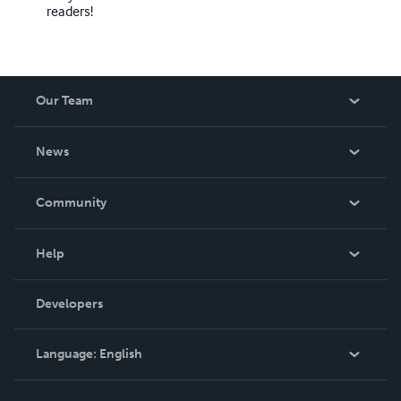
readers!
Our Team
About Us
News
Careers
In The News
Community
Events
Blog
Help
Videos
Order Lookup
Developers
Podcast
Knowledge Base
Language:
English
Contact Support
English