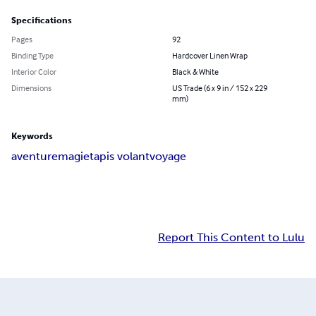
Specifications
Pages
92
Binding Type
Hardcover Linen Wrap
Interior Color
Black & White
Dimensions
US Trade (6 x 9 in / 152 x 229
mm)
Keywords
aventure
magie
tapis volant
voyage
Report This Content to Lulu