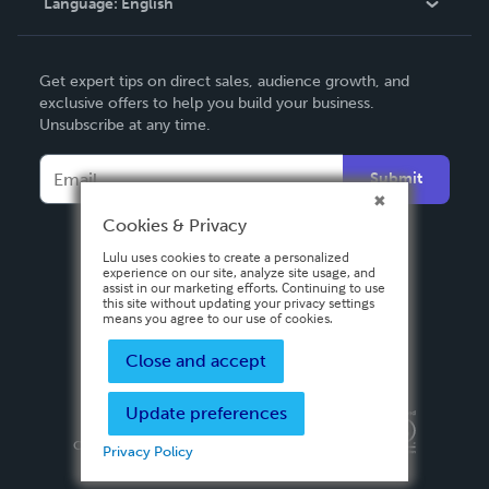
Language:
English
Contact Support
English
Get expert tips on direct sales, audience growth, and
Deutsch
exclusive offers to help you build your business.
Unsubscribe at any time.
Français
Italiano
Submit
Español
Cookies & Privacy
Lulu uses cookies to create a personalized
experience on our site, analyze site usage, and
assist in our marketing efforts. Continuing to use
this site without updating your privacy settings
means you agree to our use of cookies.
Close and accept
Update preferences
Privacy Policy
Terms & Conditions
Security
Copyright ©
2026 Lulu Press, Inc. All rights reserved.
Privacy Policy