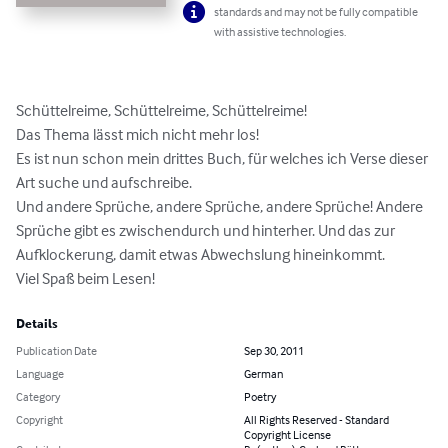
standards and may not be fully compatible
with assistive technologies.
Schüttelreime, Schüttelreime, Schüttelreime!

Das Thema lässt mich nicht mehr los!

Es ist nun schon mein drittes Buch, für welches ich Verse dieser 
Art suche und aufschreibe.

Und andere Sprüche, andere Sprüche, andere Sprüche! Andere 
Sprüche gibt es zwischendurch und hinterher. Und das zur 
Aufklockerung, damit etwas Abwechslung hineinkommt. 

Viel Spaß beim Lesen!
Details
Publication Date
Sep 30, 2011
Language
German
Category
Poetry
Copyright
All Rights Reserved - Standard
Copyright License