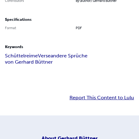
Contributors
By (author): Gerhard Büttner
Specifications
Format
PDF
Keywords
Schüttelreime
Verse
andere Sprüche
von Gerhard Büttner
Report This Content to Lulu
About
Gerhard Büttner