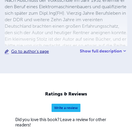
Nach Abschluss der Volksschule im Jahr 1952 erlernte er
den Beruf eines Elektromaschinenbauers und qualifizierte
sich später zum Dipl.Ing(FH). Vierzig Jahre Berufsleben in
der DDR und weitere Zehn Jahre im vereinten
Deutschland brachten einen großen Erfahrungsschatz,
den sich der Autor und heutiger Rentner aneignen konnte.
Ein kleinwenig Stolz ist der Autor auf seine Bücher, und er
hätte nie von sich gedacht, dass er so etwas auf die Reihe
Show full description
Go to author's page
bringen könnte!
Ratings & Reviews
Write a review
Did you love this book? Leave a review for other
readers!