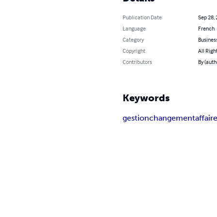
Publication Date
Sep 28,
Language
French
Category
Busines
Copyright
All Righ
Contributors
By (auth
Keywords
gestion
changement
affair