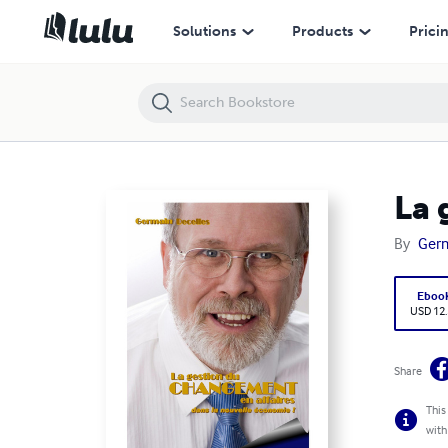
La gestion du changement en affaires
Solutions
Products
Prici
La 
By
Germ
Eboo
USD 12
Share
This
with