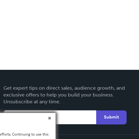
Get expert tips on direct sales, audience growth, and
exclusive offers to help you build your business.
Unsubscribe at any time.
Submit
fforts. Continuing to use this