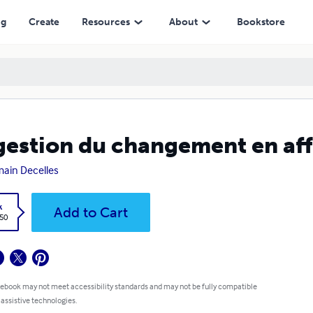
ng
Create
Resources
About
Bookstore
gestion du changement en aff
ain Decelles
k
Add to Cart
.50
 ebook may not meet accessibility standards and may not be fully compatible
 assistive technologies.