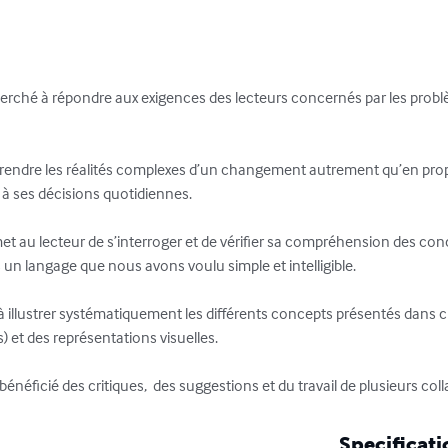
rché à répondre aux exigences des lecteurs concernés par les problè
rendre les réalités complexes d’un changement autrement qu’en propo
à ses décisions quotidiennes. 

met au lecteur de s’interroger et de vérifier sa compréhension des co
 un langage que nous avons voulu simple et intelligible. 

 illustrer systématiquement les différents concepts présentés dans c
 et des représentations visuelles. 

bénéficié des critiques,  des suggestions et du travail de plusieurs coll
Specificati