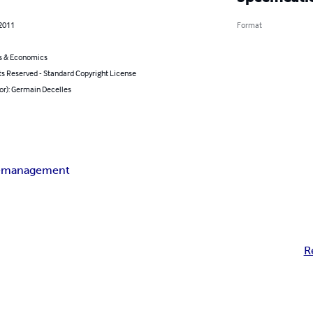
 2011
Format
s & Economics
ts Reserved - Standard Copyright License
or): Germain Decelles
e
management
R