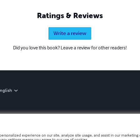
Ratings & Reviews
Write a review
Did you love this book? Leave a review for other readers!
nglish
personalized experience on our site, analyze site usage, and assist in our marketing e
ivacy settings means you agree to our use of cookies.