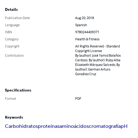
Details
Publication Date
Aug 20, 2018
Language
Spanish
ISBN
9780244409371
Category
Health & Fitness
Copyright
All Rights Reserved - Standard
Copyright License
Contributors
By (author): José Yamid Bolaños
Cardozo, By (author): Ruby Alba
Elizabeth Márquez Salcedo, By
(author): German Arturo
González Cruz
Specifications
Format
PDF
Keywords
Carbohidratos
proteínas
aminoácidos
cromatografía
pH