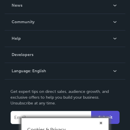
About Us
News
Careers
In The News
Community
Events
Blog
Help
Videos
Order Lookup
Developers
Podcast
Knowledge Base
Language:
English
Contact Support
English
Get expert tips on direct sales, audience growth, and
Deutsch
exclusive offers to help you build your business.
Unsubscribe at any time.
Français
Italiano
Submit
Español
Cookies & Privacy