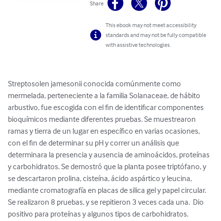
Share
This ebook may not meet accessibility
standards and may not be fully compatible
with assistive technologies.
Streptosolen jamesonii conocida comúnmente como 
mermelada, perteneciente a la familia Solanaceae, de hábito 
arbustivo, fue escogida con el fin de identificar componentes 
bioquímicos mediante diferentes pruebas. Se muestrearon 
ramas y tierra de un lugar en específico en varias ocasiones, 
con el fin de determinar su pH y correr un análisis que 
determinara la presencia y ausencia de aminoácidos, proteínas 
y carbohidratos. Se demostró que la planta posee triptófano, y 
se descartaron prolina, cisteína, ácido aspártico y leucina, 
mediante cromatografía en placas de silica gel y papel circular. 
Se realizaron 8 pruebas, y se repitieron 3 veces cada una.  Dio 
positivo para proteínas y algunos tipos de carbohidratos.