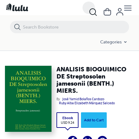
ANALISIS BIOQUIMICO DE Streptosolen jamesonii (BENTH.) MIERS.
Categories
ANALISIS BIOQUIMICO
DE Streptosolen
jamesonii (BENTH.)
MIERS.
By
José Yamid Bolaños Cardozo
Ruby Alba Elizabeth Márquez Salcedo
Ebook
Add to Cart
USD 9.24