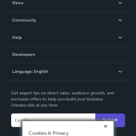
News
Careers
In The News
Community
Events
Blog
Help
Videos
Order Lookup
Developers
Podcast
Knowledge Base
Language:
English
Contact Support
English
Get expert tips on direct sales, audience growth, and
Deutsch
exclusive offers to help you build your business.
Unsubscribe at any time.
Français
Italiano
Submit
Español
Cookies & Privacy