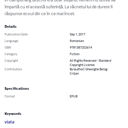
īmpartă cu el această suferință. La răcnetul lui de durere īi 
răspunse ecoul din ce īn ce mai īncet.
Details
Publication Date
Sep 1, 2017
Language
Romanian
ISBN
9781387202614
Category
Fiction
Copyright
All Rights Reserved - Standard
Copyright License
Contributors
By (author): Gheorghe Balog-
Crișan
Specifications
Format
EPUB
Keywords
viata