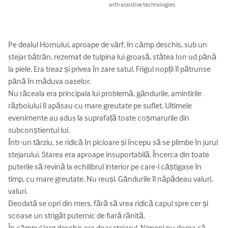
with assistive technologies.
Pe dealul Hornului, aproape de vārf, īn cāmp deschis, sub un 
stejar bătrān, rezemat de tulpina lui groasă, stătea Ion ud pānă 
la piele. Era treaz și privea īn zare satul. Frigul nopții īl pătrunse 
pānă īn măduva oaselor.

Nu răceala era principala lui problemă, gāndurile, amintirile 
războiului īl apăsau cu mare greutate pe suflet. Ultimele 
evenimente au adus la suprafață toate coșmarurile din 
subconștientul lui.

Īntr-un tārziu, se ridică īn picioare și īncepu să se plimbe īn jurul 
stejarului. Starea era aproape insuportabilă. Īncerca din toate 
puterile să revină la echilibrul interior pe care-l cāștigase īn 
timp, cu mare greutate. Nu reuși. Gāndurile īl năpădeau valuri, 
valuri.

Deodată se opri din mers, fără să vrea ridică capul spre cer și 
scoase un strigăt puternic de fiară rănită.

Īn cāmpul larg deschis era doar stejarul. Nimeni nu dorea să 