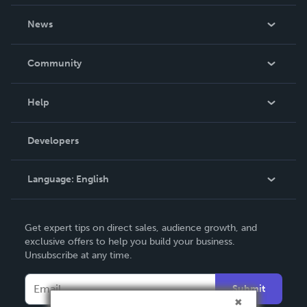
About Us
News
Careers
In The News
Community
Events
Blog
Help
Videos
Order Lookup
Developers
Podcast
Knowledge Base
Language:
English
Contact Support
English
Get expert tips on direct sales, audience growth, and
Deutsch
exclusive offers to help you build your business.
Unsubscribe at any time.
Français
Italiano
Submit
Español