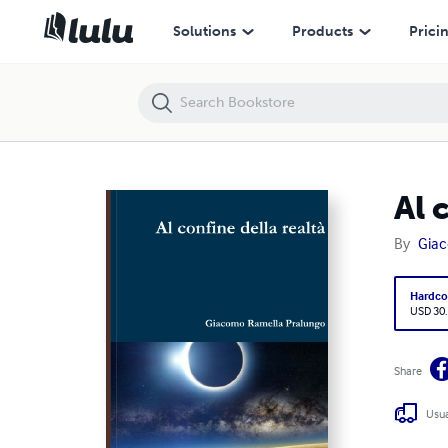
Al confine della realtà
Solutions
Products
Prici
Al 
By
Giac
Hardco
USD 30
Share
Usua