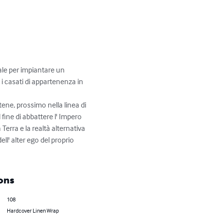
ale per impiantare un 
i casati di appartenenza in 
tene, prossimo nella linea di 
fine di abbattere l' Impero 
Terra e la realtà alternativa 
ll' alter ego del proprio 
ons
108
Hardcover Linen Wrap