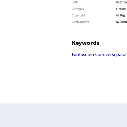
ISBN
978132
Category
Fiction
Copyright
All Righ
Contributors
By (aut
Keywords
Fantascienza
universi parall