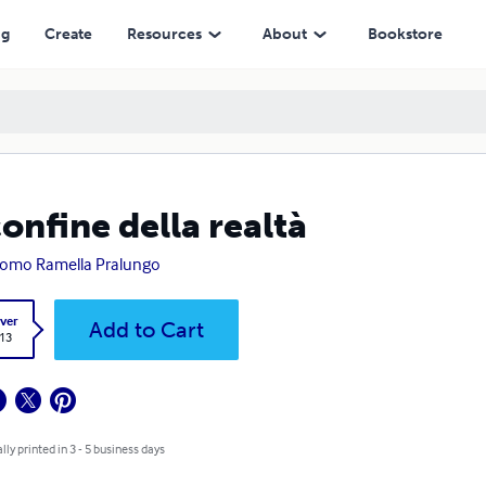
ng
Create
Resources
About
Bookstore
confine della realtà
omo Ramella Pralungo
ver
Add to Cart
.13
lly printed in 3 - 5 business days