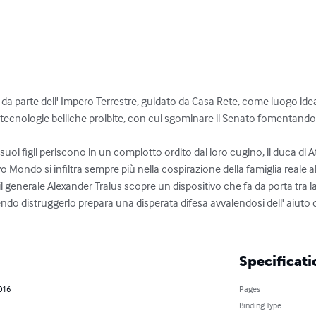
a da parte dell' Impero Terrestre, guidato da Casa Rete, come luogo ide
di tecnologie belliche proibite, con cui sgominare il Senato fomentando 
 suoi figli periscono in un complotto ordito dal loro cugino, il duca di A
Mondo si infiltra sempre più nella cospirazione della famiglia reale al 
 il generale Alexander Tralus scopre un dispositivo che fa da porta tra la 
ndo distruggerlo prepara una disperata difesa avvalendosi dell' aiuto de
Specificati
016
Pages
Binding Type