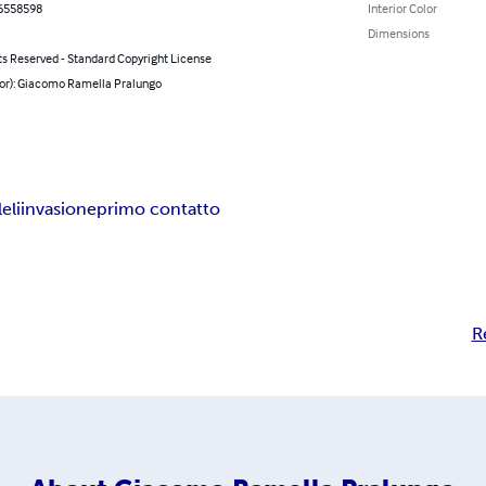
6558598
Interior Color
Dimensions
ts Reserved - Standard Copyright License
hor): Giacomo Ramella Pralungo
eli
invasione
primo contatto
R