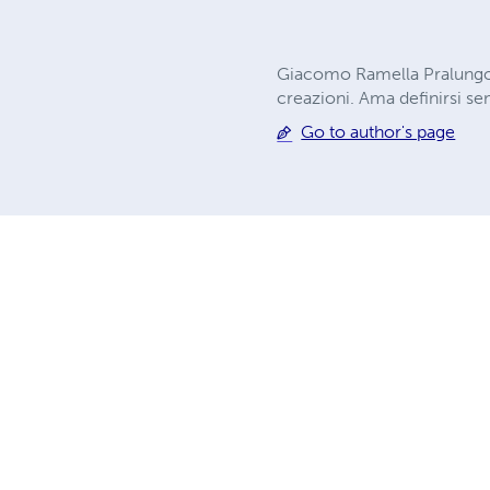
Giacomo Ramella Pralungo, a
creazioni. Ama definirsi s
Go to author's page