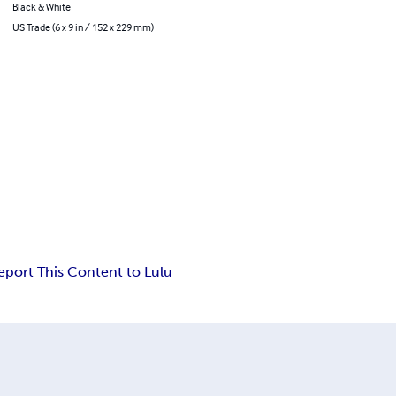
Black & White
US Trade (6 x 9 in / 152 x 229 mm)
eport This Content to Lulu