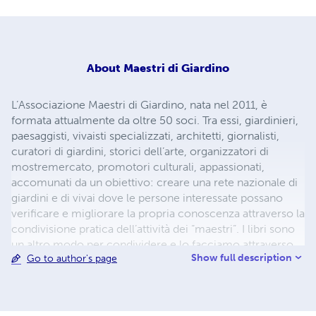
About
Maestri di Giardino
L’Associazione Maestri di Giardino, nata nel 2011, è
formata attualmente da oltre 50 soci. Tra essi, giardinieri,
paesaggisti, vivaisti specializzati, architetti, giornalisti,
curatori di giardini, storici dell’arte, organizzatori di
mostremercato, promotori culturali, appassionati,
accomunati da un obiettivo: creare una rete nazionale di
giardini e di vivai dove le persone interessate possano
verificare e migliorare la propria conoscenza attraverso la
condivisione pratica dell’attività dei “maestri”. I libri sono
un altro modo per condividere e lo facciamo attraverso
Show full description
Go to author's page
due collane: Scrivere Verde e 21/34. I testi attingono al
patrimonio di conoscenze, esperienza e talento degli
associati, in molti casi riversati per la prima volta in una
forma di comunicazione scritta.