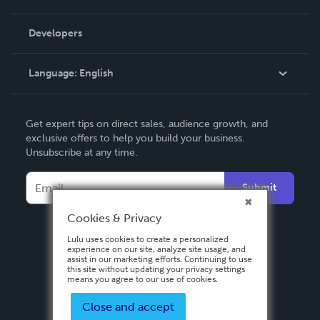
Videos
Order Lookup
Developers
Podcast
Knowledge Base
Language:
English
Contact Support
English
Get expert tips on direct sales, audience growth, and
Deutsch
exclusive offers to help you build your business.
Unsubscribe at any time.
Français
Italiano
Submit
Español
Cookies & Privacy
Lulu uses cookies to create a personalized
experience on our site, analyze site usage, and
assist in our marketing efforts. Continuing to use
this site without updating your privacy settings
means you agree to our use of cookies.
Close and accept