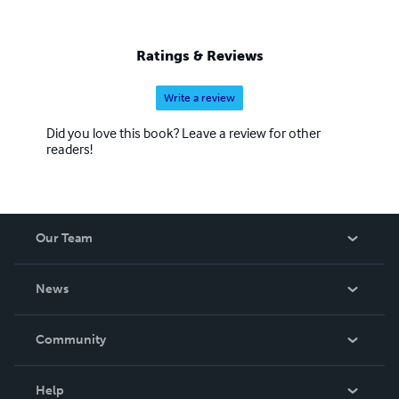
Ratings & Reviews
Write a review
Did you love this book? Leave a review for other
readers!
Our Team
About Us
News
Careers
In The News
Community
Events
Blog
Help