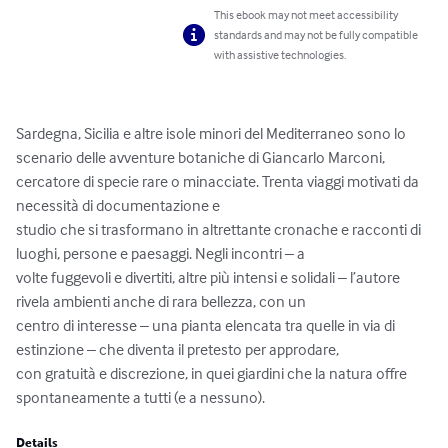
This ebook may not meet accessibility
standards and may not be fully compatible
with assistive technologies.
Sardegna, Sicilia e altre isole minori del Mediterraneo sono lo 
scenario delle avventure botaniche di Giancarlo Marconi, 
cercatore di specie rare o minacciate. Trenta viaggi motivati da 
necessità di documentazione e

studio che si trasformano in altrettante cronache e racconti di 
luoghi, persone e paesaggi. Negli incontri – a

volte fuggevoli e divertiti, altre più intensi e solidali – l’autore 
rivela ambienti anche di rara bellezza, con un

centro di interesse – una pianta elencata tra quelle in via di 
estinzione – che diventa il pretesto per approdare,

con gratuità e discrezione, in quei giardini che la natura offre 
spontaneamente a tutti (e a nessuno).
Details