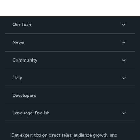
Our Team
About Us
News
Careers
In The News
Community
Events
Blog
Help
Videos
Order Lookup
Developers
Podcast
Knowledge Base
Language:
English
Contact Support
English
Get expert tips on direct sales, audience growth, and
Deutsch