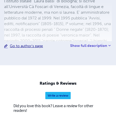
l'istituto statale “Laura Bassi” di Bologna; si iscrive
all’Università Cà Foscari di Venezia, facoltà di lingue e
letterature moderne, ma non si laurea. E' amministratore
pubblico dal 1972 al 1999. Nel 1995 pubblica “Avvisi,
editti, notificazioni” (1805-1815), I° volume; nel 1996, una
raccolta di processi penali “ Donne negate” (1820-1870);
nel 1997, la raccolta di poesie “veronica maior”. Nel
periodo 2000-2011 “parole cotogne”(poesie), “i bianchi
Show full description
Go to author's page
sogni della giovinezza” (romanzo), “io sono
incazzato”(romanzo), “D'acqua e di farine”(testo sui mulini
idraulici), “Carceri Pontificie”(documenti dall'archivio
della Pretura), “Giuseppe Bartolomei, opere” 3 volumi. E'
sposato dal 1974; ha due figli;vive a Castiglione dei
Pepoli.(BO)
Ratings & Reviews
Write a review
Did you love this book? Leave a review for other
readers!