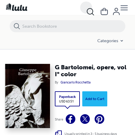
G Bartolomei, opere, vol I° color
Categories
G Bartolomei, opere, vol
I° color
By
Giancarlo Rocchetta
Paperback
Add to Cart
USD 63.51
Share
Usually printed in 3 - 5 business days