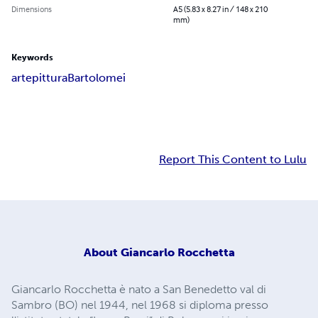
Dimensions
A5 (5.83 x 8.27 in / 148 x 210
mm)
Keywords
arte
pittura
Bartolomei
Report This Content to Lulu
About
Giancarlo Rocchetta
Giancarlo Rocchetta è nato a San Benedetto val di
Sambro (BO) nel 1944, nel 1968 si diploma presso